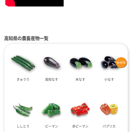
高知県の農畜産物一覧
きゅうり
高知なす
米なす
小なす
ししとう
ピーマン
赤ピーマン
パプリカ