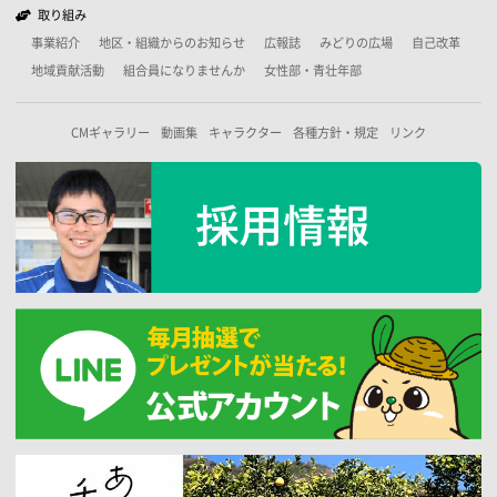
取り組み
事業紹介
地区・組織からのお知らせ
広報誌
みどりの広場
自己改革
地域貢献活動
組合員になりませんか
女性部・青壮年部
CMギャラリー
動画集
キャラクター
各種方針・規定
リンク