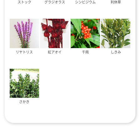
ストック
グラジオラス
シンビジウム
利休草
リヤトリス
紅アオイ
千両
しきみ
さかき