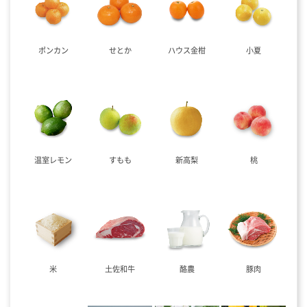
ポンカン
せとか
ハウス金柑
小夏
温室レモン
すもも
新高梨
桃
米
土佐和牛
酪農
豚肉