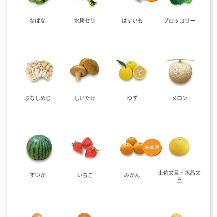
なばな
水耕セリ
はすいも
ブロッコリー
ぶなしめじ
しいたけ
ゆず
メロン
土佐文旦・水晶文
すいか
いちご
みかん
旦