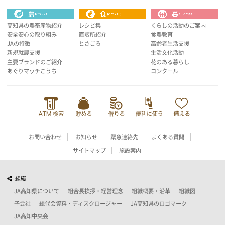
高知県の農畜産物紹介
レシピ集
くらしの活動のご案内
安全安心の取り組み
直販所紹介
食農教育
JAの特徴
とさごろ
高齢者生活支援
新規就農支援
生活文化活動
主要ブランドのご紹介
花のある暮らし
あぐりマッチこうち
コンクール
お問い合わせ
お知らせ
緊急連絡先
よくある質問
サイトマップ
施設案内
組織
JA高知県について
組合長挨拶・経営理念
組織概要・沿革
組織図
子会社
総代会資料・ディスクロージャー
JA高知県のロゴマーク
JA高知中央会