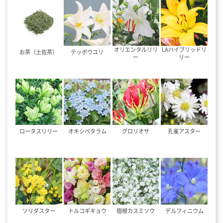
オリエンタルリリ
LAハイブリッドリ
お茶（土佐茶）
テッポウユリ
ー
リー
ロータスリリー
オキシペタラム
グロリオサ
孔雀アスター
ソリダスター
トルコギキョウ
宿根カスミソウ
デルフィニウム