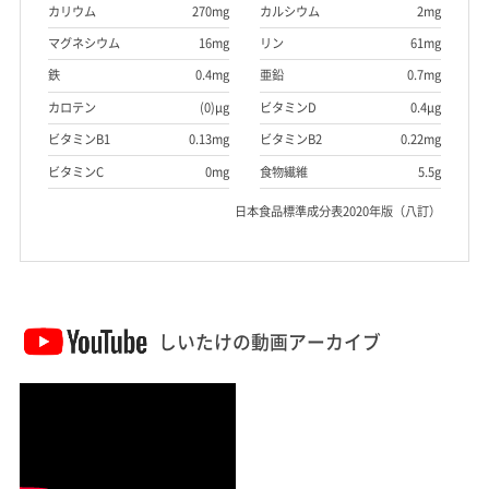
カリウム
270mg
カルシウム
2mg
マグネシウム
16mg
リン
61mg
鉄
0.4mg
亜鉛
0.7mg
カロテン
(0)μg
ビタミンD
0.4μg
ビタミンB1
0.13mg
ビタミンB2
0.22mg
ビタミンC
0mg
食物繊維
5.5g
日本食品標準成分表2020年版（八訂）
しいたけの動画アーカイブ