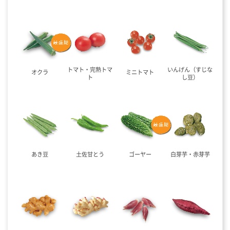
トマト・完熟トマ
いんげん（すじな
オクラ
ミニトマト
ト
し豆）
あき豆
土佐甘とう
ゴーヤー
白芽芋・赤芽芋