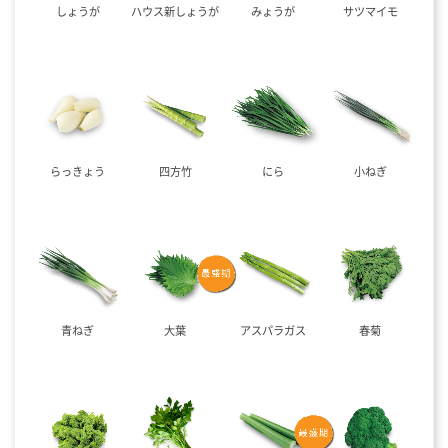
しょうが
ハウス新しょうが
みょうが
サツマイモ
らっきょう
四方竹
にら
小ねぎ
青ねぎ
大葉
アスパラガス
春菊