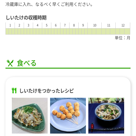
冷蔵庫に入れ、なるべく早くご利用ください。
しいたけの収穫時期
1
2
3
4
5
6
7
8
9
10
11
12
単位：月
食べる
しいたけをつかったレシピ