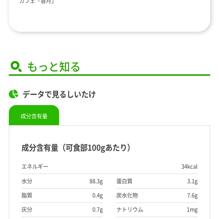
カフェ「香月」
もっと知る
データで見るしいたけ
成分含有量
成分含有量（可食部100gあたり）
エネルギー
34kcal
水分
88.3g
蛋白質
3.1g
脂質
0.4g
炭水化物
7.6g
灰分
0.7g
ナトリウム
1mg