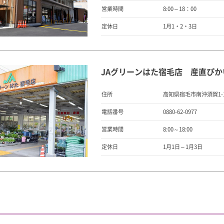
営業時間
8:00～18：00
定休日
1月1・2・3日
JAグリーンはた宿毛店 産直ぴか
住所
高知県宿毛市南沖須賀1-
電話番号
0880-62-0977
営業時間
8:00～18:00
定休日
1月1日～1月3日