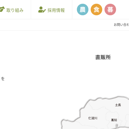
取り組み
採用情報
お問い合
直販所
所
を