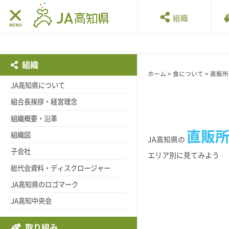
組織
組織
ホーム
>
食について
>
直販所
JA高知県について
組合長挨拶・経営理念
組織概要・沿革
直販
組織図
JA高知県の
子会社
エリア別に見てみよう
総代会資料・ディスクロージャー
JA高知県のロゴマーク
JA高知中央会
取り組み