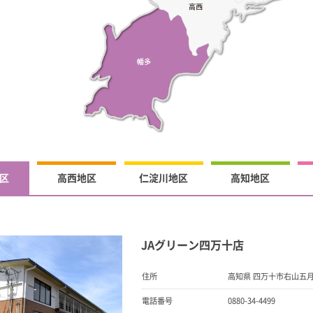
区
高西地区
仁淀川地区
高知地区
JAグリーン四万十店
住所
高知県 四万十市右山五月
電話番号
0880-34-4499