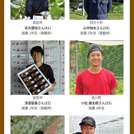
高知市
四万十町
吉次康裕さん(41)
山中翔太さん(29)
就農 1年目（掲載時）
就農 5年目（掲載時）
安芸市
佐川町
清遠智基さん(32)
小松 謙太郎さん(35)
就農 2年目（掲載時）
就農 4年目