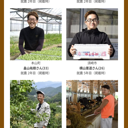
就農 2年目（掲載時）
就農 2年目（掲載時）
本山町
須崎市
畠山祐樹さん(33)
横山憲道さん(26)
就農 2年目（掲載時）
就農 5年目（掲載時）