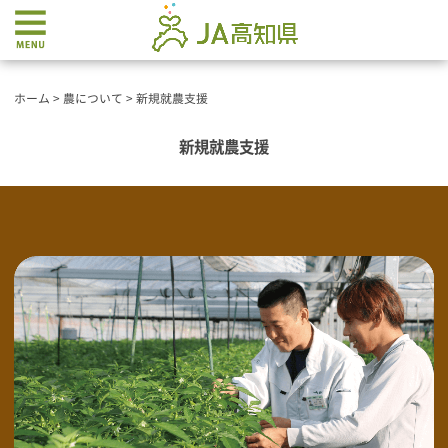
ホーム
>
農について
>
新規就農支援
新規就農支援