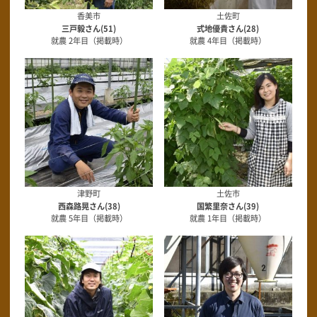
香美市
土佐町
三戸毅さん(51)
式地優貴さん(28)
就農 2年目（掲載時）
就農 4年目（掲載時）
津野町
土佐市
西森路晃さん(38)
国繁里奈さん(39)
就農 5年目（掲載時）
就農 1年目（掲載時）