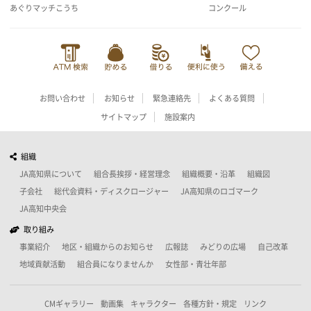
あぐりマッチこうち
コンクール
お問い合わせ
お知らせ
緊急連絡先
よくある質問
サイトマップ
施設案内
組織
JA高知県について
組合長挨拶・経営理念
組織概要・沿革
組織図
子会社
総代会資料・ディスクロージャー
JA高知県のロゴマーク
JA高知中央会
取り組み
事業紹介
地区・組織からのお知らせ
広報誌
みどりの広場
自己改革
地域貢献活動
組合員になりませんか
女性部・青壮年部
CMギャラリー
動画集
キャラクター
各種方針・規定
リンク