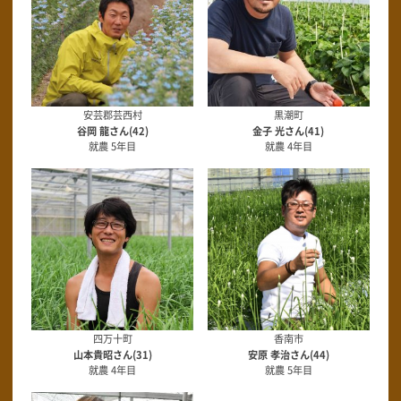
安芸郡芸西村
黒潮町
谷岡 龍さん(42)
金子 光さん(41)
就農 5年目
就農 4年目
四万十町
香南市
山本貴昭さん(31)
安原 孝治さん(44)
就農 4年目
就農 5年目