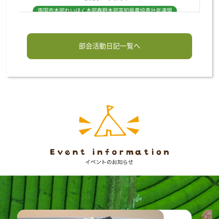
南国市本部
れいほく本部
春野本部
高知県農協青壮年連盟
金づち使ってトントントン♪
2026.02.10
部会活動日記一覧へ
れいほく本部
高知県農協青壮年連盟
対話集会を開催しました！
2026.02.10
南国市地区
南国市本部
モルックで部員同士の親睦を深める
2026.02.02
土佐香美本部
年末恒例の餅つき開催！！
2026.01.10
土佐香美地区
土佐香美本部
2025.12.15
今年最高の出来
自然薯収穫最盛期！