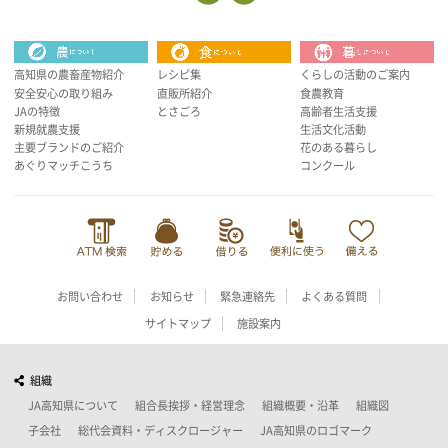
高知県の農畜産物紹介
レシピ集
くらしの活動のご案内
安全安心の取り組み
直販所紹介
食農教育
JAの特徴
とさごろ
高齢者生活支援
新規就農支援
生活文化活動
主要ブランドのご紹介
花のある暮らし
あぐりマッチこうち
コンクール
お問い合わせ
お知らせ
緊急連絡先
よくある質問
サイトマップ
施設案内
組織
JA高知県について
組合長挨拶・経営理念
組織概要・沿革
組織図
子会社
総代会資料・ディスクロージャー
JA高知県のロゴマーク