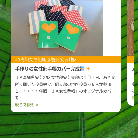
土佐あき本部
ヤ・シィの秋祭り
2025.12.05
土佐香美地区
土佐香美本部
JA高知女性組織協議会
安芸地区
J
手作りの女性部手帳カバー完成
ア
ＪＡ高知県安芸地区女性部安芸支部は１月７日、あき支
Ｊ
所で開いた役員会で、同支部の地区役員ら８人が参加
室
し、２０２５年版「ＪＡ女性手帳」のオリジナルカバー
に
を …
続
続きを読む »