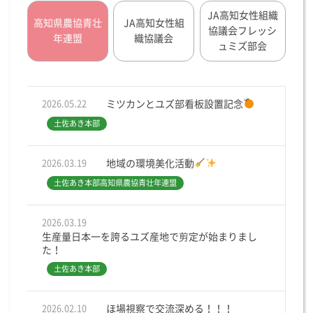
JA高知女性組織
高知県農協青壮
JA高知女性組
協議会フレッシ
年連盟
織協議会
ュミズ部会
ミツカンとユズ部看板設置記念
2026.05.22
土佐あき本部
地域の環境美化活動
2026.03.19
土佐あき本部
高知県農協青壮年連盟
2026.03.19
生産量日本一を誇るユズ産地で剪定が始まりまし
た！
土佐あき本部
ほ場視察で交流深める！！！
2026.02.10