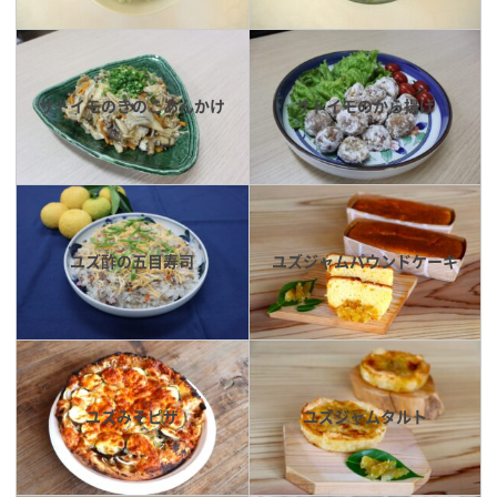
サトイモのきのこあんかけ
サトイモのから揚げ
ユズ酢の五目寿司
ユズジャムパウンドケーキ
ユズみそピザ
ユズジャムタルト