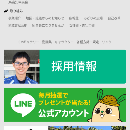
JA高知中央会
取り組み
事業紹介
地区・組織からのお知らせ
広報誌
みどりの広場
自己改革
地域貢献活動
組合員になりませんか
女性部・青壮年部
CMギャラリー
動画集
キャラクター
各種方針・規定
リンク