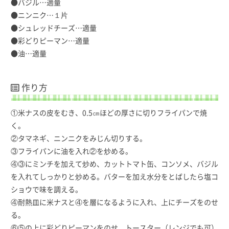
●バジル…適量
●ニンニク…１片
●シュレッドチーズ…適量
●彩どりピーマン…適量
●油…適量
作り方
①米ナスの皮をむき、0.5㎝ほどの厚さに切りフライパンで焼
く。
②タマネギ、ニンニクをみじん切りする。
③フライパンに油を入れ②を炒める。
④③にミンチを加えて炒め、カットトマト缶、コンソメ、バジル
を入れてしっかりと炒める。バターを加え水分をとばしたら塩コ
ショウで味を調える。
④耐熱皿に米ナスと④を層になるように入れ、上にチーズをのせ
る。
⑥⑤の上に彩どりピーマンをのせ、トースター（レンジでも可）