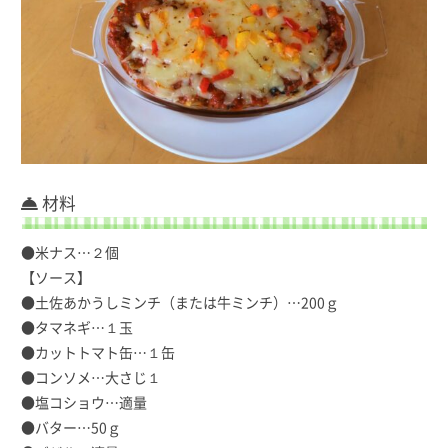
材料
●米ナス…２個
【ソース】
●土佐あかうしミンチ（または牛ミンチ）…200ｇ
●タマネギ…１玉
●カットトマト缶…１缶
●コンソメ…大さじ１
●塩コショウ…適量
●バター…50ｇ