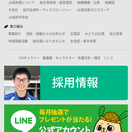
JA高知県について
組合長挨拶・経営理念
組織概要・沿革
組織図
子会社
総代会資料・ディスクロージャー
JA高知県のロゴマーク
JA高知中央会
取り組み
事業紹介
地区・組織からのお知らせ
広報誌
みどりの広場
自己改革
地域貢献活動
組合員になりませんか
女性部・青壮年部
CMギャラリー
動画集
キャラクター
各種方針・規定
リンク