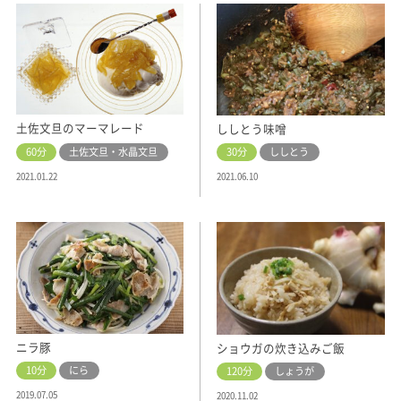
土佐文旦のマーマレード
ししとう味噌
60分
土佐文旦・水晶文旦
30分
ししとう
2021.01.22
2021.06.10
ニラ豚
ショウガの炊き込みご飯
10分
にら
120分
しょうが
2019.07.05
2020.11.02