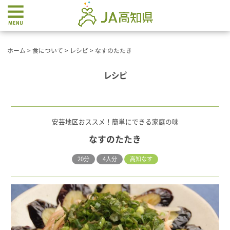
ホーム
>
食について
>
レシピ
>
なすのたたき
レシピ
安芸地区おススメ！簡単にできる家庭の味
なすのたたき
20分
4人分
高知なす