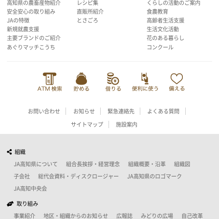
高知県の農畜産物紹介
レシピ集
くらしの活動のご案内
安全安心の取り組み
直販所紹介
食農教育
JAの特徴
とさごろ
高齢者生活支援
新規就農支援
生活文化活動
主要ブランドのご紹介
花のある暮らし
あぐりマッチこうち
コンクール
お問い合わせ
お知らせ
緊急連絡先
よくある質問
サイトマップ
施設案内
組織
JA高知県について
組合長挨拶・経営理念
組織概要・沿革
組織図
子会社
総代会資料・ディスクロージャー
JA高知県のロゴマーク
JA高知中央会
取り組み
事業紹介
地区・組織からのお知らせ
広報誌
みどりの広場
自己改革