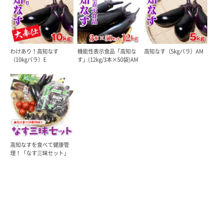
わけあり！高知なす
機能性表示食品「高知な
高知なす（5kgバラ）AM
（10kgバラ）E
す」(12kg/3本×50袋)AM
高知なすを食べて健康管
理！「なす三昧セット」