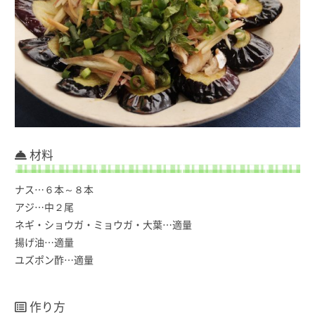
材料
ナス…６本～８本
アジ…中２尾
ネギ・ショウガ・ミョウガ・大葉…適量
揚げ油…適量
ユズポン酢…適量
作り方