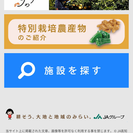
当サイト上に掲載された文章、画像等を許可なく利用する事を禁じます。 © JA高知