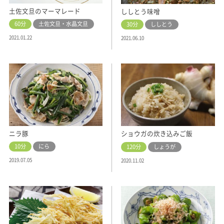
土佐文旦のマーマレード
ししとう味噌
60分
土佐文旦・水晶文旦
30分
ししとう
2021.01.22
2021.06.10
ニラ豚
ショウガの炊き込みご飯
10分
にら
120分
しょうが
2019.07.05
2020.11.02