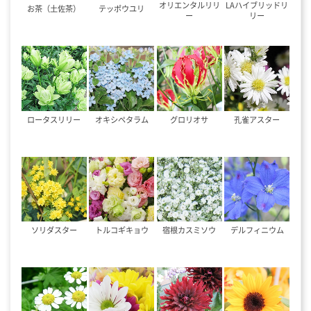
オリエンタルリリ
LAハイブリッドリ
お茶（土佐茶）
テッポウユリ
ー
リー
ロータスリリー
オキシペタラム
グロリオサ
孔雀アスター
ソリダスター
トルコギキョウ
宿根カスミソウ
デルフィニウム