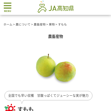
ホーム
>
農について
>
農畜産物
>
果物
>
すもも
農畜産物
全国でも早い収穫 甘酸っぱくてジューシーな実が魅力
すもも