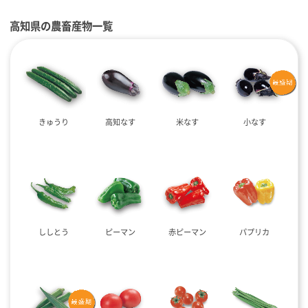
高知県の農畜産物一覧
きゅうり
高知なす
米なす
小なす
ししとう
ピーマン
赤ピーマン
パプリカ