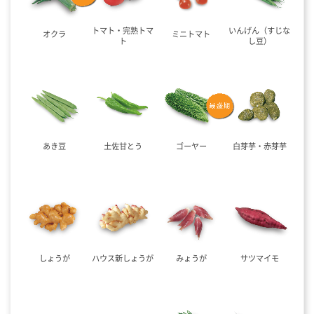
トマト・完熟トマ
いんげん（すじな
オクラ
ミニトマト
ト
し豆）
あき豆
土佐甘とう
ゴーヤー
白芽芋・赤芽芋
しょうが
ハウス新しょうが
みょうが
サツマイモ