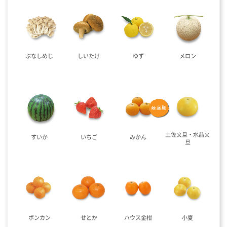
ぶなしめじ
しいたけ
ゆず
メロン
土佐文旦・水晶文
すいか
いちご
みかん
旦
ポンカン
せとか
ハウス金柑
小夏