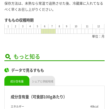
保存方法は、未熟なら常温で追熟させた後、冷蔵庫に入れてなる
べく早くお召し上がりください。
すももの収穫時期
1
2
3
4
5
6
7
8
9
10
11
12
単位：月
もっと知る
データで見るすもも
成分含有量
シェアと供給地域
成分含有量（可食部100gあたり）
エネルギー
46kcal