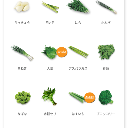
らっきょう
四方竹
にら
小ねぎ
青ねぎ
大葉
アスパラガス
春菊
なばな
水耕セリ
はすいも
ブロッコリー