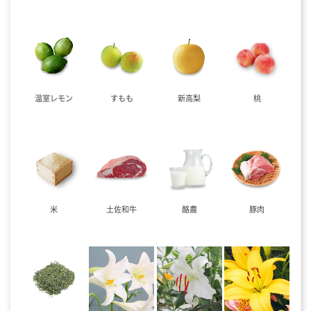
温室レモン
すもも
新高梨
桃
米
土佐和牛
酪農
豚肉