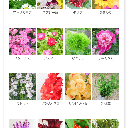
マトリカリア
スプレー菊
ダリア
ひまわり
スターチス
アスター
なでしこ
しゃくやく
ストック
グラジオラス
シンビジウム
利休草