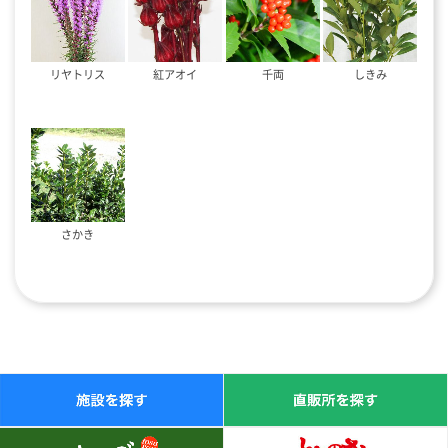
リヤトリス
紅アオイ
千両
しきみ
さかき