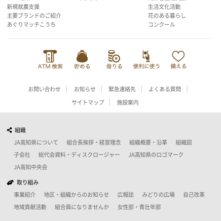
新規就農支援
生活文化活動
主要ブランドのご紹介
花のある暮らし
あぐりマッチこうち
コンクール
お問い合わせ
お知らせ
緊急連絡先
よくある質問
サイトマップ
施設案内
組織
JA高知県について
組合長挨拶・経営理念
組織概要・沿革
組織図
子会社
総代会資料・ディスクロージャー
JA高知県のロゴマーク
JA高知中央会
取り組み
事業紹介
地区・組織からのお知らせ
広報誌
みどりの広場
自己改革
地域貢献活動
組合員になりませんか
女性部・青壮年部