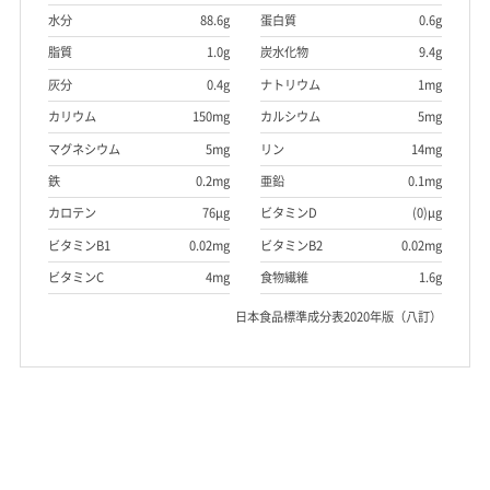
水分
88.6g
蛋白質
0.6g
脂質
1.0g
炭水化物
9.4g
灰分
0.4g
ナトリウム
1mg
カリウム
150mg
カルシウム
5mg
マグネシウム
5mg
リン
14mg
鉄
0.2mg
亜鉛
0.1mg
カロテン
76μg
ビタミンD
(0)μg
ビタミンB1
0.02mg
ビタミンB2
0.02mg
ビタミンC
4mg
食物繊維
1.6g
日本食品標準成分表2020年版（八訂）