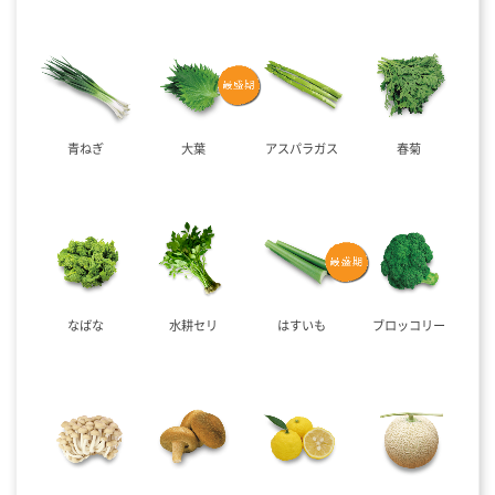
青ねぎ
大葉
アスパラガス
春菊
なばな
水耕セリ
はすいも
ブロッコリー