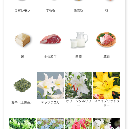
温室レモン
すもも
新高梨
桃
米
土佐和牛
酪農
豚肉
オリエンタルリリ
LAハイブリッドリ
お茶（土佐茶）
テッポウユリ
ー
リー