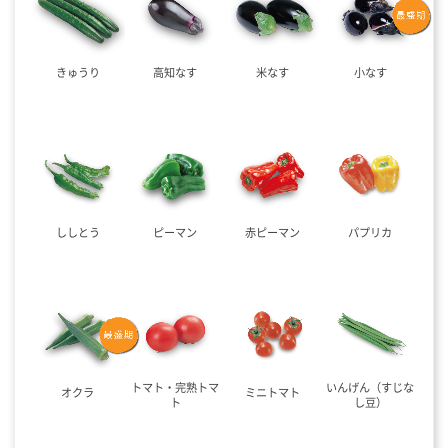
きゅうり
高知なす
米なす
小なす
ししとう
ピーマン
赤ピーマン
パプリカ
トマト・完熟トマ
いんげん（すじな
オクラ
ミニトマト
ト
し豆）