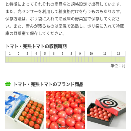
と特徴によってそれぞれの商品名と規格設定で出荷しています。
また、光センサーを利用して糖度格付けを行うものもあります。
保存方法は、ポリ袋に入れて冷蔵庫の野菜室で保存してくださ
い。また、青みが残るものは室温で追熟し、ポリ袋に入れて冷蔵
庫の野菜室で保存してください。
トマト・完熟トマトの収穫時期
1
2
3
4
5
6
7
8
9
10
11
12
単位：月
トマト・完熟トマトのブランド商品