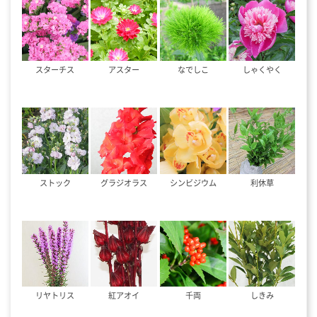
スターチス
アスター
なでしこ
しゃくやく
ストック
グラジオラス
シンビジウム
利休草
リヤトリス
紅アオイ
千両
しきみ