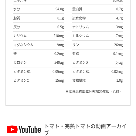
エネルギー
20kcal
水分
94.0g
蛋白質
0.7g
脂質
0.1g
炭水化物
4.7g
灰分
0.5g
ナトリウム
3mg
カリウム
210mg
カルシウム
7mg
マグネシウム
9mg
リン
26mg
鉄
0.2mg
亜鉛
0.1mg
カロテン
540μg
ビタミンD
(0)μg
ビタミンB1
0.05mg
ビタミンB2
0.02mg
ビタミンC
15mg
食物繊維
1.0g
日本食品標準成分表2020年版（八訂）
トマト・完熟トマトの動画アーカイ
ブ