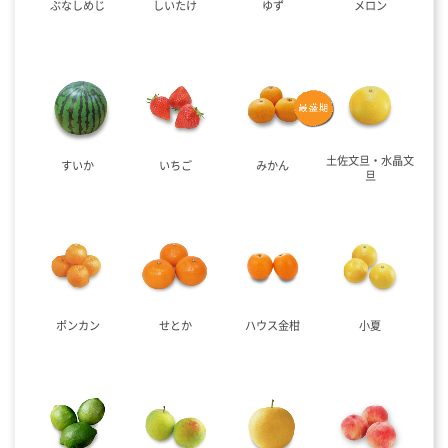
ぶなしめじ
しいたけ
ゆず
メロン
土佐文旦・水晶文
すいか
いちご
みかん
旦
ポンカン
せとか
ハウス金柑
小夏