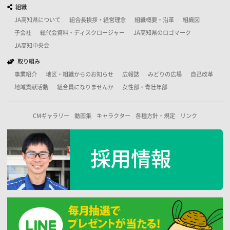
組織
JA高知県について
組合長挨拶・経営理念
組織概要・沿革
組織図
子会社
総代会資料・ディスクロージャー
JA高知県のロゴマーク
JA高知中央会
取り組み
事業紹介
地区・組織からのお知らせ
広報誌
みどりの広場
自己改革
地域貢献活動
組合員になりませんか
女性部・青壮年部
CMギャラリー
動画集
キャラクター
各種方針・規定
リンク