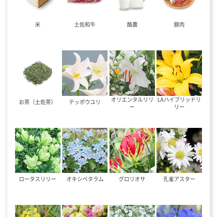
米
土佐和牛
酪農
豚肉
オリエンタルリリ
LAハイブリッドリ
お茶（土佐茶）
テッポウユリ
ー
リー
ロータスリリー
オキシペタラム
グロリオサ
孔雀アスター