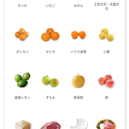
土佐文旦・水晶文
すいか
いちご
みかん
旦
ポンカン
せとか
ハウス金柑
小夏
温室レモン
すもも
新高梨
桃