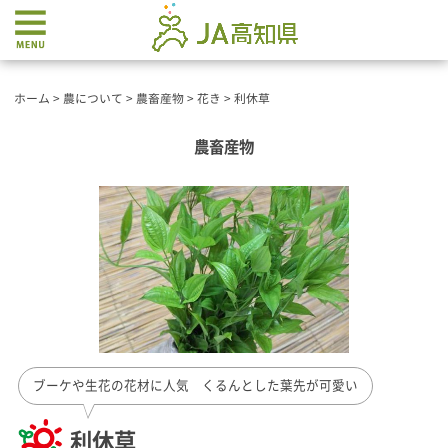
ホーム
>
農について
>
農畜産物
>
花き
>
利休草
農畜産物
ブーケや生花の花材に人気 くるんとした葉先が可愛い
利休草