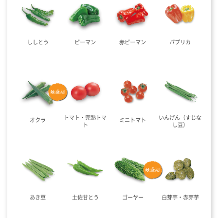
ししとう
ピーマン
赤ピーマン
パプリカ
トマト・完熟トマ
いんげん（すじな
オクラ
ミニトマト
ト
し豆）
あき豆
土佐甘とう
ゴーヤー
白芽芋・赤芽芋