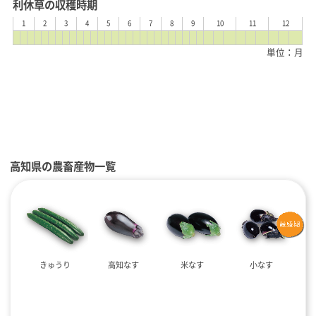
利休草の収穫時期
1
2
3
4
5
6
7
8
9
10
11
12
単位：月
高知県の農畜産物一覧
きゅうり
高知なす
米なす
小なす