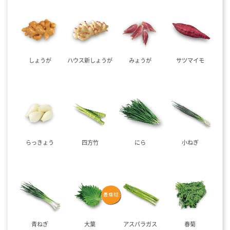
しょうが
ハウス新しょうが
みょうが
サツマイモ
らっきょう
四方竹
にら
小ねぎ
青ねぎ
大葉
アスパラガス
春菊