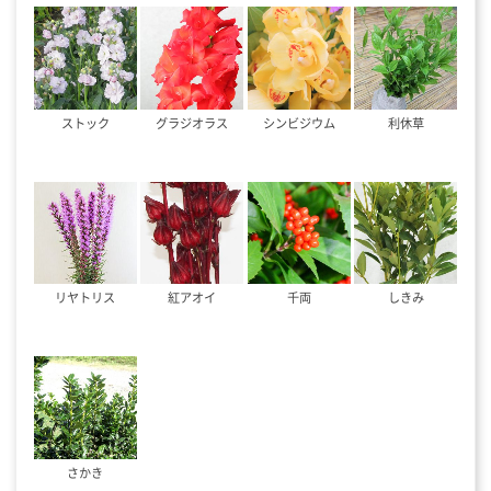
ストック
グラジオラス
シンビジウム
利休草
リヤトリス
紅アオイ
千両
しきみ
さかき