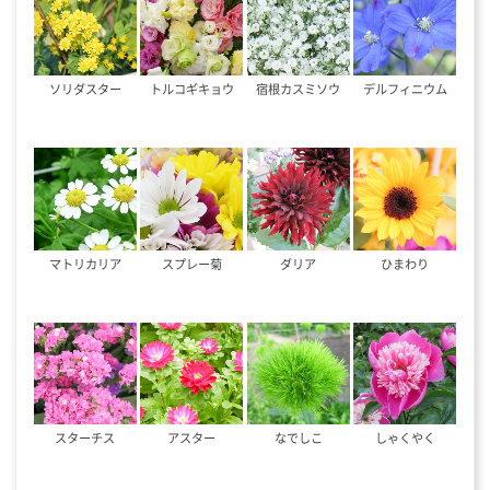
ソリダスター
トルコギキョウ
宿根カスミソウ
デルフィニウム
マトリカリア
スプレー菊
ダリア
ひまわり
スターチス
アスター
なでしこ
しゃくやく