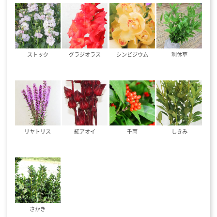
ストック
グラジオラス
シンビジウム
利休草
リヤトリス
紅アオイ
千両
しきみ
さかき