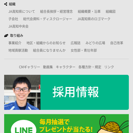
組織
JA高知県について
組合長挨拶・経営理念
組織概要・沿革
組織図
子会社
総代会資料・ディスクロージャー
JA高知県のロゴマーク
JA高知中央会
取り組み
事業紹介
地区・組織からのお知らせ
広報誌
みどりの広場
自己改革
地域貢献活動
組合員になりませんか
女性部・青壮年部
CMギャラリー
動画集
キャラクター
各種方針・規定
リンク