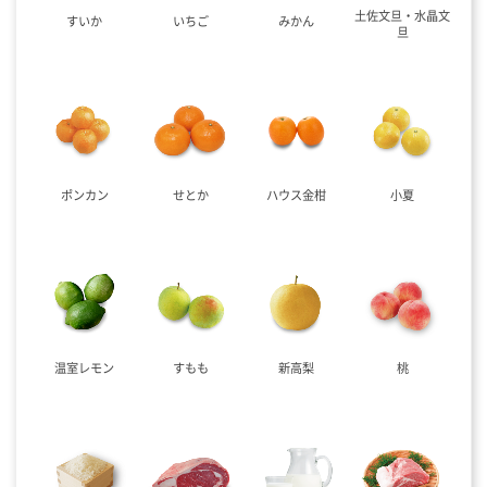
土佐文旦・水晶文
すいか
いちご
みかん
旦
ポンカン
せとか
ハウス金柑
小夏
温室レモン
すもも
新高梨
桃