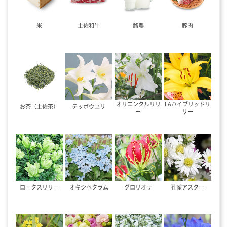
米
土佐和牛
酪農
豚肉
オリエンタルリリ
LAハイブリッドリ
お茶（土佐茶）
テッポウユリ
ー
リー
ロータスリリー
オキシペタラム
グロリオサ
孔雀アスター