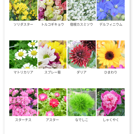
ソリダスター
トルコギキョウ
宿根カスミソウ
デルフィニウム
マトリカリア
スプレー菊
ダリア
ひまわり
スターチス
アスター
なでしこ
しゃくやく