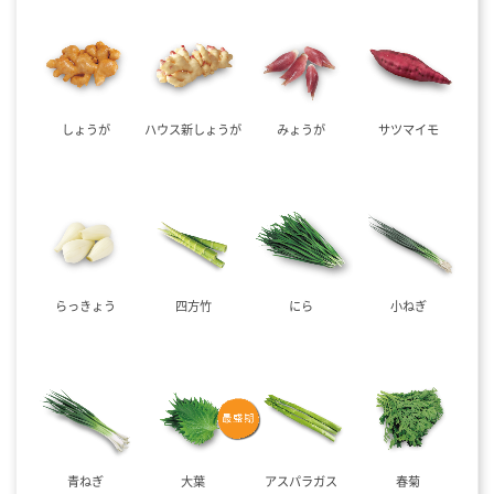
しょうが
ハウス新しょうが
みょうが
サツマイモ
らっきょう
四方竹
にら
小ねぎ
青ねぎ
大葉
アスパラガス
春菊