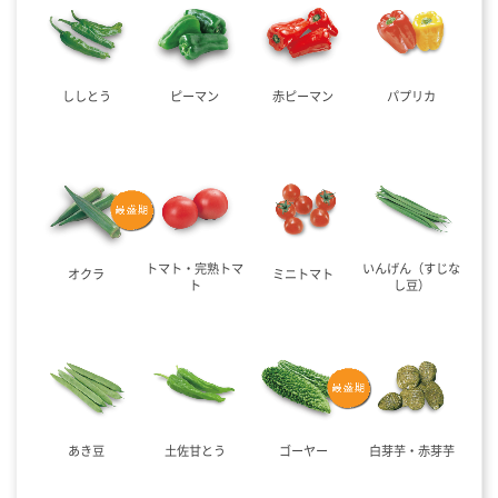
ししとう
ピーマン
赤ピーマン
パプリカ
トマト・完熟トマ
いんげん（すじな
オクラ
ミニトマト
ト
し豆）
あき豆
土佐甘とう
ゴーヤー
白芽芋・赤芽芋