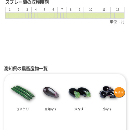
スプレー菊の収穫時期
1
2
3
4
5
6
7
8
9
10
11
12
単位：月
高知県の農畜産物一覧
きゅうり
高知なす
米なす
小なす