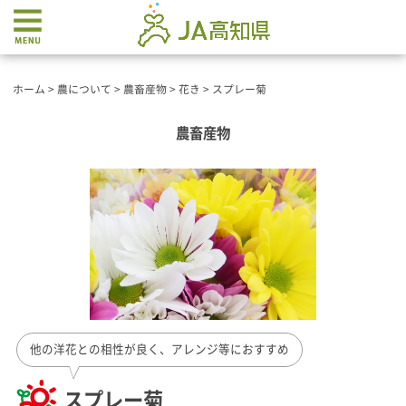
ホーム
>
農について
>
農畜産物
>
花き
>
スプレー菊
農畜産物
他の洋花との相性が良く、アレンジ等におすすめ
スプレー菊