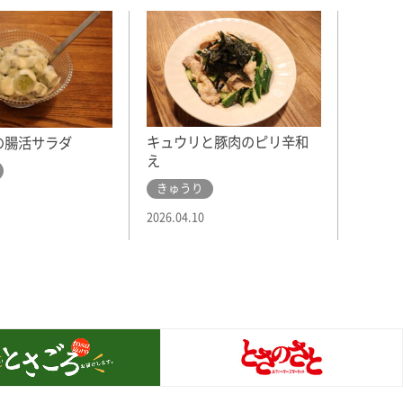
キュウリと豚肉のピリ辛和
の腸活サラダ
え
きゅうり
2026.04.10