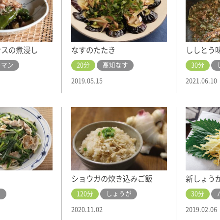
ナスの煮浸し
なすのたたき
ししとう
ーマン
20分
高知なす
30分
2019.05.15
2021.06.10
ショウガの炊き込みご飯
新しょう
ら
120分
しょうが
30分
2020.11.02
2019.02.06