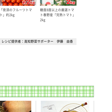
「夜須のフルーツトマ
糖度8度以上の厳選トマ
ト」約2kg
ト春野産「完熟トマト」
2kg
レシピ提供者：高知野菜サポーター 伊藤 由香