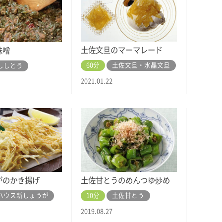
土佐文旦のマーマレード
味噌
60分
土佐文旦・水晶文旦
ししとう
2021.01.22
土佐甘とうのめんつゆ炒め
がのかき揚げ
10分
土佐甘とう
ハウス新しょうが
2019.08.27