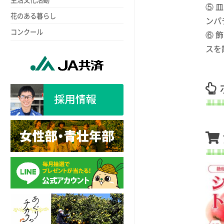
⑤ 
花のある暮らし
ンパ
コンクール
⑥ 
スを