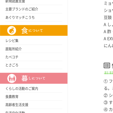
新規就農支援
ミョ
主要ブランドのご紹介
ショ
豆鼓
あぐりマッチこうち
A 
A 
A 
レシピ集
にん
直販所紹介
たべコチ
とさごろ
① 
る。
くらしの活動のご案内
② 
食農教育
③ 
高齢者生活支援
④ 
生活文化活動