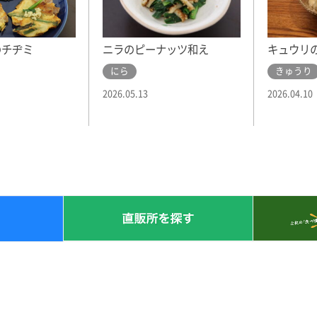
のチヂミ
ニラのピーナッツ和え
キュウリ
にら
きゅうり
2026.05.13
2026.04.10