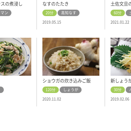
ナスの煮浸し
なすのたたき
土佐文旦
ーマン
20分
高知なす
60分
2019.05.15
2021.01.22
ショウガの炊き込みご飯
新しょう
ら
120分
しょうが
30分
2020.11.02
2019.02.06