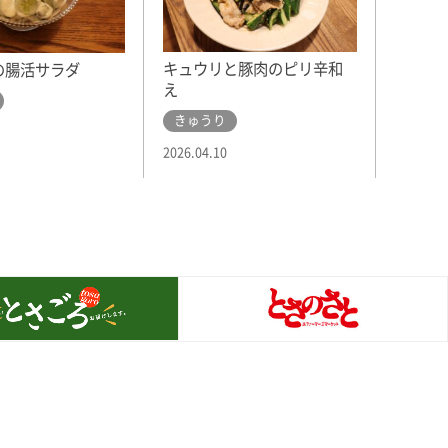
キュウリと豚肉のピリ辛和
の腸活サラダ
え
きゅうり
2026.04.10