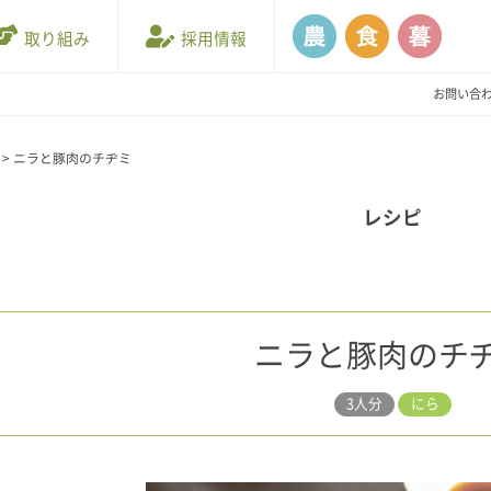
取り組み
採用情報
お問い合
>
ニラと豚肉のチヂミ
レシピ
ニラと豚肉のチ
3人分
にら