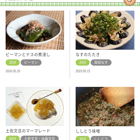
ピーマンとナスの煮浸し
なすのたたき
20分
ピーマン
20分
高知なす
2020.05.29
2019.05.15
土佐文旦のマーマレード
ししとう味噌
60分
土佐文旦・水晶文旦
30分
ししとう