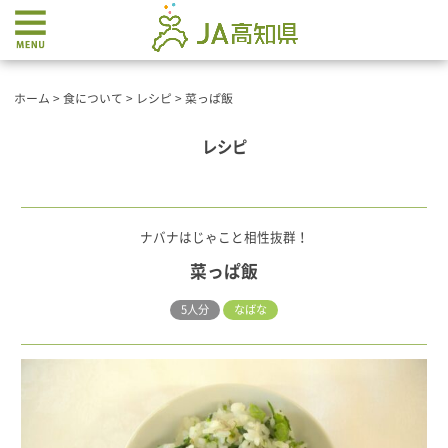
ホーム
>
食について
>
レシピ
>
菜っぱ飯
レシピ
ナバナはじゃこと相性抜群！
菜っぱ飯
5人分
なばな