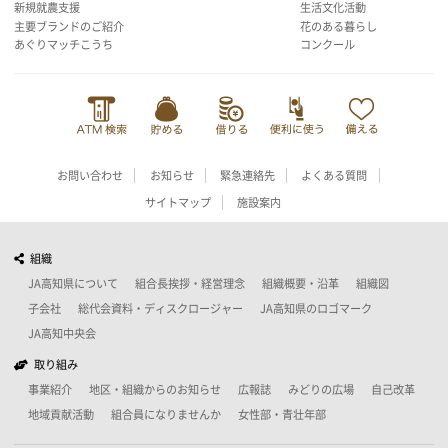
新規就農支援
生活文化活動
主要ブランドのご紹介
花のある暮らし
あぐりマッチこうち
コンクール
お問い合わせ
お知らせ
緊急連絡先
よくある質問
サイトマップ
施設案内
組織
JA高知県について
組合長挨拶・経営理念
組織概要・沿革
組織図
子会社
総代会資料・ディスクロージャー
JA高知県のロゴマーク
JA高知中央会
取り組み
事業紹介
地区・組織からのお知らせ
広報誌
みどりの広場
自己改革
地域貢献活動
組合員になりませんか
女性部・青壮年部