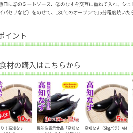
熱皿に③のミートソース、②のなすを交互に重ねて入れ、シュ
イパセリなど）をのせて、180℃のオーブンで15分程度焼いた
ポイント
食材の購入はこちらから
あり！高知なす
機能性表示食品「高知な
高知なす（5kgバラ）AM