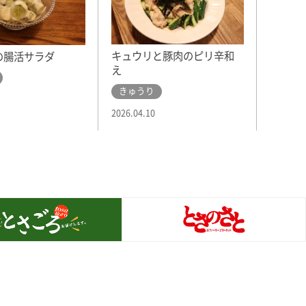
キュウリと豚肉のピリ辛和
の腸活サラダ
え
きゅうり
2026.04.10