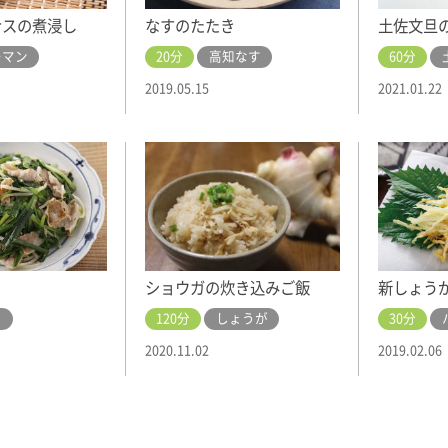
ナスの煮浸し
なすのたたき
土佐文旦
ーマン
20分
高知なす
60分
2019.05.15
2021.01.22
ショウガの炊き込みご飯
新しょう
ら
120分
しょうが
30分
2020.11.02
2019.02.06