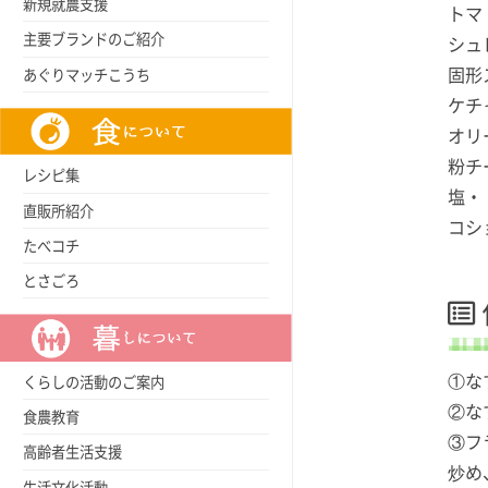
新規就農支援
トマ
主要ブランドのご紹介
シュ
固形
あぐりマッチこうち
ケチ
オリ
粉チ
レシピ集
塩・
直販所紹介
コシ
たべコチ
とさごろ
①な
くらしの活動のご案内
②な
食農教育
③フ
高齢者生活支援
炒め
生活文化活動