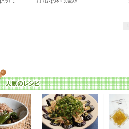
kgバラ）E
す」(12kg/3本×50袋)AM