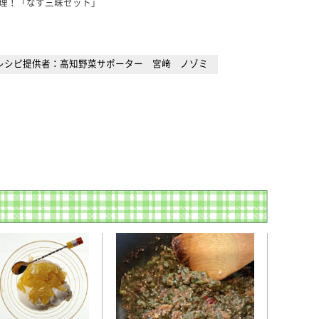
理！「なす三昧セット」
レシピ提供者：高知野菜サポーター 宮﨑 ノゾミ