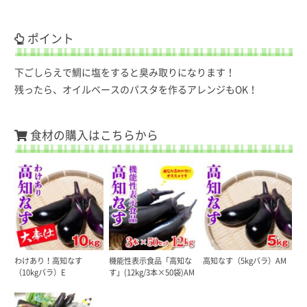
ポイント
下ごしらえで鯛に塩をすると臭み取りになります！
残ったら、オイルベースのパスタを作るアレンジもOK！
食材の購入はこちらから
わけあり！高知なす
機能性表示食品「高知な
高知なす（5kgバラ）AM
（10kgバラ）E
す」(12kg/3本×50袋)AM