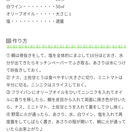
白ワイン・・・・・・・・50㎖
オリーブオイル・・・・・大さじ１
塩・・・・・・・・・・・適量
作り方
① 鯛は骨抜きをして、塩を全体的にまぶして10分ほどおき、水
分が出てきたらキッチンペーパーでふき取る。あさりは水につけ
て砂抜きしておく。
② ナス、土佐甘とうは食べやすい大きさに切り、ミニトマトは
半分に切る。ニンニクはスライスしておく。
③ フライパンにオリーブオイルをひいてニンニクを入れてオイ
ルに香りを移したら、鯛を皮目から入れて両面に焼き色が付いた
ら、ナス、ミニトマト、土佐甘とうを入れて蓋をして少し焼く。
④ 野菜に火が通ったら、あさり、水、白ワイン、塩を入れて再
度蓋をしてしばらく置き、あさりの殻が開いて、鯛に火が通って
いたら出来上がり♪