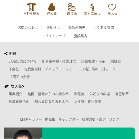
お問い合わせ
お知らせ
緊急連絡先
よくある質問
サイトマップ
施設案内
組織
JA高知県について
組合長挨拶・経営理念
組織概要・沿革
組織図
子会社
総代会資料・ディスクロージャー
JA高知県のロゴマーク
JA高知中央会
取り組み
事業紹介
地区・組織からのお知らせ
広報誌
みどりの広場
自己改革
地域貢献活動
組合員になりませんか
女性部・青壮年部
CMギャラリー
動画集
キャラクター
各種方針・規定
リンク