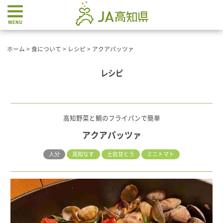
ホーム
>
食について
>
レシピ
>
アクアパッツァ
レシピ
高知野菜と鯛のフライパンで簡単
アクアパッツァ
人分
高知なす
土佐甘とう
ミニトマト