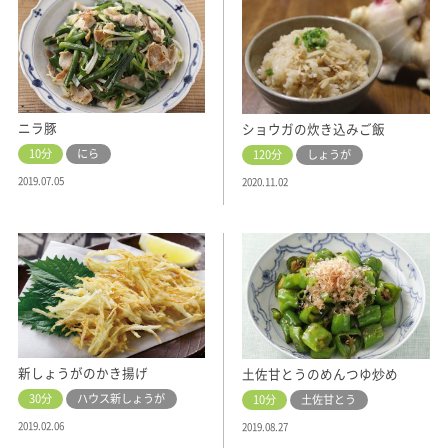
ニラ豚
ショウガの炊き込みご飯
10分
にら
120分
しょうが
2019.07.05
2020.11.02
新しょうがのかき揚げ
土佐甘とうのめんつゆ炒め
30分
ハウス新しょうが
10分
土佐甘とう
2019.02.06
2019.08.27