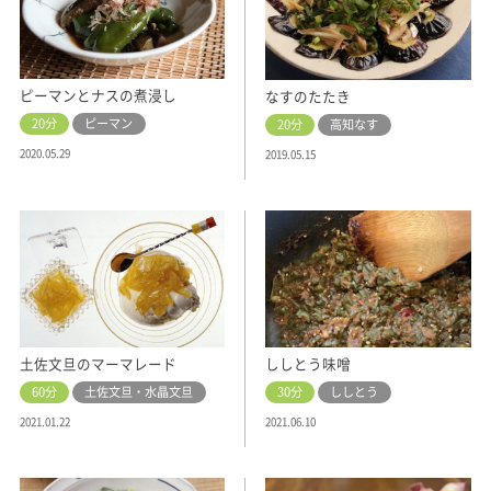
ピーマンとナスの煮浸し
なすのたたき
20分
ピーマン
20分
高知なす
2020.05.29
2019.05.15
土佐文旦のマーマレード
ししとう味噌
60分
土佐文旦・水晶文旦
30分
ししとう
2021.01.22
2021.06.10