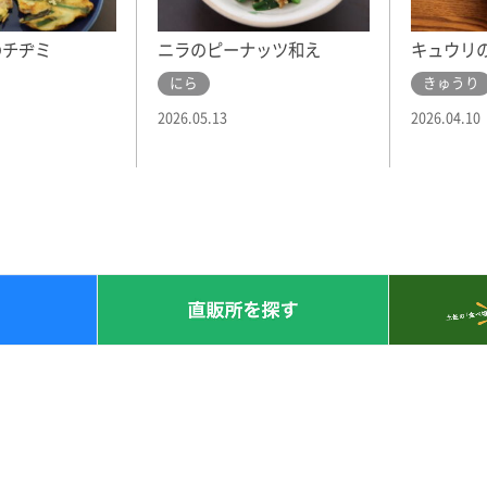
のチヂミ
ニラのピーナッツ和え
キュウリ
にら
きゅうり
2026.05.13
2026.04.10