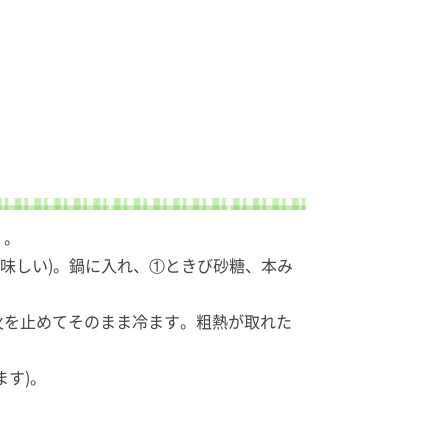
く。
味しい)。鍋に入れ、①ときび砂糖、本み
火を止めてそのまま冷ます。粗熱が取れた
ます)。