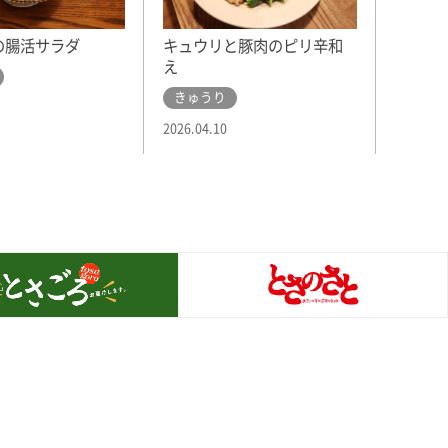
キュウリと豚肉のピリ辛和
の腸活サラダ
え
きゅうり
2026.04.10