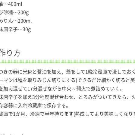
…400ml
び砂糖…200g
みりん…200ml
味唐辛子…30g
作り方
つきの器に米糀と醤油を加え、蓋をして1晩冷蔵庫で浸してお
ーマンは種を取りみじん切りにする(できるだけ細かく切ると美
を加え混ぜて17分混ぜながら中火～弱火で煮詰めていく。
味唐辛子を加え3分程度混ぜ合わせ、とろみがついてきたら、
存容器に入れ冷蔵庫で保存する。
蔵庫で1か月、冷凍で半年持ちます(熟成してより美味しくなり