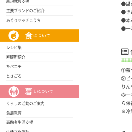
新規就農支援
●醤油
主要ブランドのご紹介
●き
●本
あぐりマッチこうち
●一
レシピ集
直販所紹介
たべコチ
①蓋
とさごろ
②ピ
りん
③一
ら保
くらしの活動のご案内
※冷
食農教育
高齢者生活支援
生活文化活動