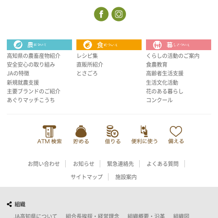
高知県の農畜産物紹介
レシピ集
くらしの活動のご案内
安全安心の取り組み
直販所紹介
食農教育
JAの特徴
とさごろ
高齢者生活支援
新規就農支援
生活文化活動
主要ブランドのご紹介
花のある暮らし
あぐりマッチこうち
コンクール
お問い合わせ
お知らせ
緊急連絡先
よくある質問
サイトマップ
施設案内
組織
JA高知県について
組合長挨拶・経営理念
組織概要・沿革
組織図