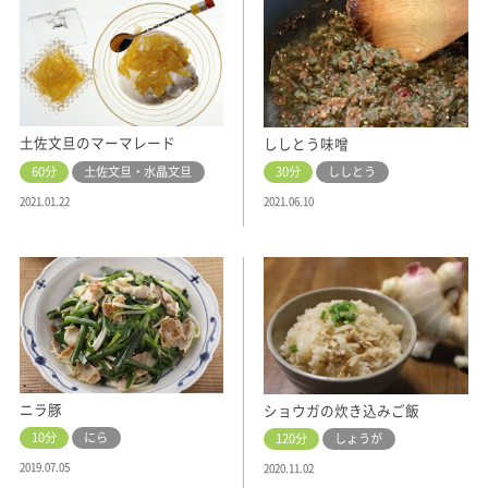
土佐文旦のマーマレード
ししとう味噌
60分
土佐文旦・水晶文旦
30分
ししとう
2021.01.22
2021.06.10
ニラ豚
ショウガの炊き込みご飯
10分
にら
120分
しょうが
2019.07.05
2020.11.02