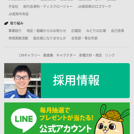
子会社
総代会資料・ディスクロージャー
JA高知県のロゴマーク
JA高知中央会
取り組み
事業紹介
地区・組織からのお知らせ
広報誌
みどりの広場
自己改革
地域貢献活動
組合員になりませんか
女性部・青壮年部
CMギャラリー
動画集
キャラクター
各種方針・規定
リンク