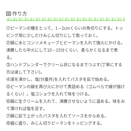
作り方
①ピーマンの種をとって、1～2cmくらいの角切りにする。トッ
ピング用に少しだけみじん切りにして取っておく。
②鍋に水とコンソメキューブとピーマンを入れて強火にかける。
沸騰したら中火にして10～15分くらい、柔らかくなるまで煮
る。
③ハンドブレンダーでクリーム状になるまでつぶす(丁寧にする
方は濾して下さい)。
④湯を沸かし、塩(分量外)を入れてパスタを茹で始める。
⑤ピーマンの鍋を再び火にかけて煮詰める（ゴムべらで線が描け
るくらい）。塩コショウを入れて味をつける。
⑥鍋に生クリームを入れて、沸騰させないように温める。味をみ
て薄ければ塩を足す。
⑦鍋に茹で上がったパスタを入れてソースをからめる。
⑧器に盛り、みじん切りピーマンをトッピングする。