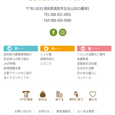
〒781-8510 高知県高知市五台山5015番地1
TEL 088-821-6091
FAX 088-856-6980
高知県の農畜産物紹介
レシピ集
くらしの活動のご案内
安全安心の取り組み
直販所紹介
食農教育
JAの特徴
とさごろ
高齢者生活支援
新規就農支援
生活文化活動
主要ブランドのご紹介
花のある暮らし
あぐりマッチこうち
コンクール
お問い合わせ
お知らせ
緊急連絡先
よくある質問