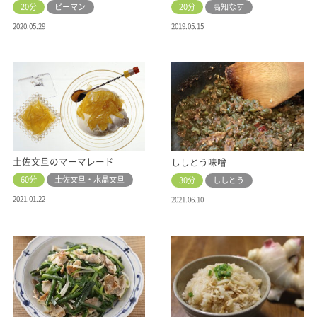
20分
ピーマン
20分
高知なす
2020.05.29
2019.05.15
土佐文旦のマーマレード
ししとう味噌
60分
土佐文旦・水晶文旦
30分
ししとう
2021.01.22
2021.06.10