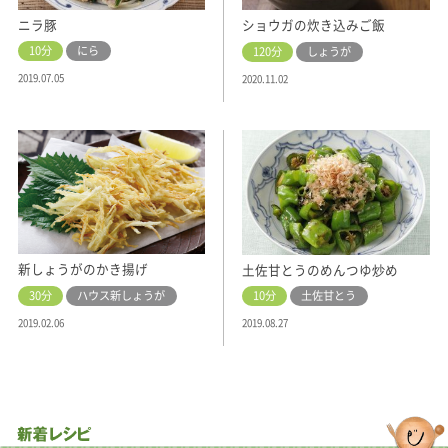
ニラ豚
ショウガの炊き込みご飯
10分
にら
120分
しょうが
2019.07.05
2020.11.02
新しょうがのかき揚げ
土佐甘とうのめんつゆ炒め
30分
ハウス新しょうが
10分
土佐甘とう
2019.02.06
2019.08.27