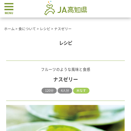
ホーム
>
食について
>
レシピ
>
ナスゼリー
レシピ
フルーツのような風味と食感
ナスゼリー
120分
4人分
米なす