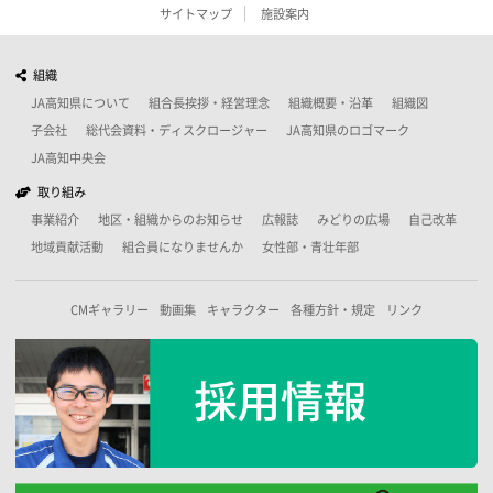
サイトマップ
施設案内
組織
JA高知県について
組合長挨拶・経営理念
組織概要・沿革
組織図
子会社
総代会資料・ディスクロージャー
JA高知県のロゴマーク
JA高知中央会
取り組み
事業紹介
地区・組織からのお知らせ
広報誌
みどりの広場
自己改革
地域貢献活動
組合員になりませんか
女性部・青壮年部
CMギャラリー
動画集
キャラクター
各種方針・規定
リンク