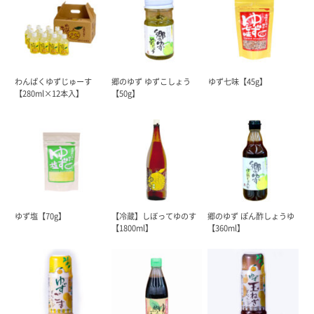
わんぱくゆずじゅーす
郷のゆず ゆずこしょう
ゆず七味【45g】
【280ml×12本入】
【50g】
ゆず塩【70g】
【冷蔵】しぼってゆのす
郷のゆず ぽん酢しょうゆ
【1800ml】
【360ml】