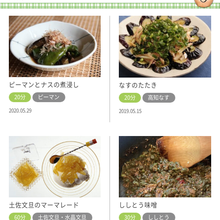
ピーマンとナスの煮浸し
なすのたたき
20分
ピーマン
20分
高知なす
2020.05.29
2019.05.15
土佐文旦のマーマレード
ししとう味噌
60分
土佐文旦・水晶文旦
30分
ししとう