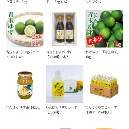
り黄ゆず」1kg
ず」1.5kg 丸A2L
ゆずづくし」
青玉ゆず（250gパック
四万十ゆずポン酢
わけあり！「青玉ゆず」
×10入）A2L
【360ml】2本入
1kg
わんぱく ゆず茶【420g】
わんぱくゆずじゅーす
わんぱくゆずじゅーす
【280ml】
【280ml×24本入】