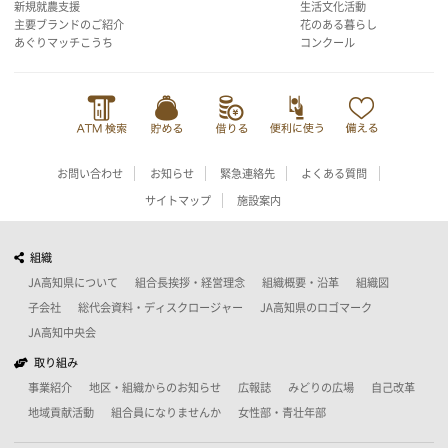
新規就農支援
生活文化活動
主要ブランドのご紹介
花のある暮らし
あぐりマッチこうち
コンクール
お問い合わせ
お知らせ
緊急連絡先
よくある質問
サイトマップ
施設案内
組織
JA高知県について
組合長挨拶・経営理念
組織概要・沿革
組織図
子会社
総代会資料・ディスクロージャー
JA高知県のロゴマーク
JA高知中央会
取り組み
事業紹介
地区・組織からのお知らせ
広報誌
みどりの広場
自己改革
地域貢献活動
組合員になりませんか
女性部・青壮年部