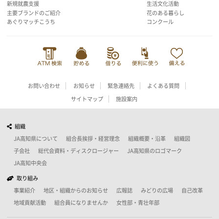
新規就農支援
生活文化活動
主要ブランドのご紹介
花のある暮らし
あぐりマッチこうち
コンクール
お問い合わせ
お知らせ
緊急連絡先
よくある質問
サイトマップ
施設案内
組織
JA高知県について
組合長挨拶・経営理念
組織概要・沿革
組織図
子会社
総代会資料・ディスクロージャー
JA高知県のロゴマーク
JA高知中央会
取り組み
事業紹介
地区・組織からのお知らせ
広報誌
みどりの広場
自己改革
地域貢献活動
組合員になりませんか
女性部・青壮年部