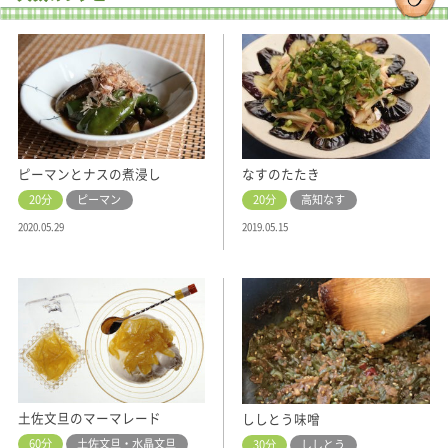
ピーマンとナスの煮浸し
なすのたたき
20分
ピーマン
20分
高知なす
2020.05.29
2019.05.15
土佐文旦のマーマレード
ししとう味噌
60分
土佐文旦・水晶文旦
30分
ししとう