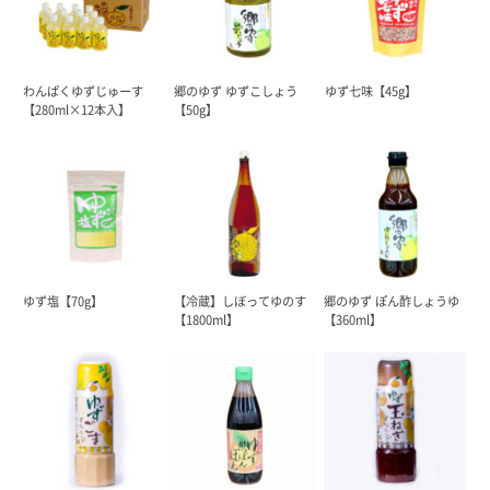
わんぱくゆずじゅーす
郷のゆず ゆずこしょう
ゆず七味【45g】
【280ml×12本入】
【50g】
ゆず塩【70g】
【冷蔵】しぼってゆのす
郷のゆず ぽん酢しょうゆ
【1800ml】
【360ml】