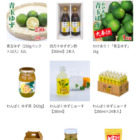
青玉ゆず（250gパック
四万十ゆずポン酢
わけあり！「青玉ゆず」
×10入）A2L
【360ml】2本入
1kg
わんぱく ゆず茶【420g】
わんぱくゆずじゅーす
わんぱくゆずじゅーす
【280ml】
【280ml×24本入】