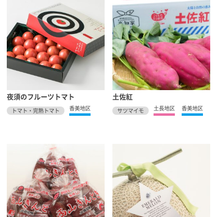
夜須のフルーツトマト
土佐紅
香美地区
土長地区
香美地区
トマト・完熟トマト
サツマイモ