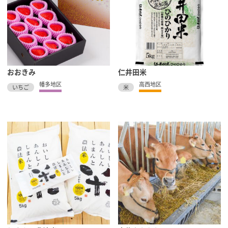
おおきみ
仁井田米
幡多地区
高西地区
いちご
米