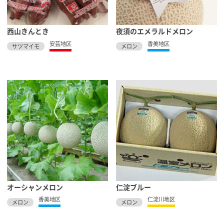
西山きんとき
夜須のエメラルドメロン
安芸地区
香美地区
サツマイモ
メロン
オーシャンメロン
仁淀ブルー
香美地区
仁淀川地区
メロン
メロン