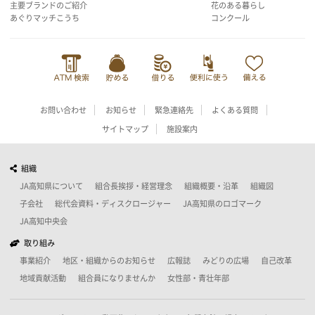
主要ブランドのご紹介
花のある暮らし
あぐりマッチこうち
コンクール
お問い合わせ
お知らせ
緊急連絡先
よくある質問
サイトマップ
施設案内
組織
JA高知県について
組合長挨拶・経営理念
組織概要・沿革
組織図
子会社
総代会資料・ディスクロージャー
JA高知県のロゴマーク
JA高知中央会
取り組み
事業紹介
地区・組織からのお知らせ
広報誌
みどりの広場
自己改革
地域貢献活動
組合員になりませんか
女性部・青壮年部