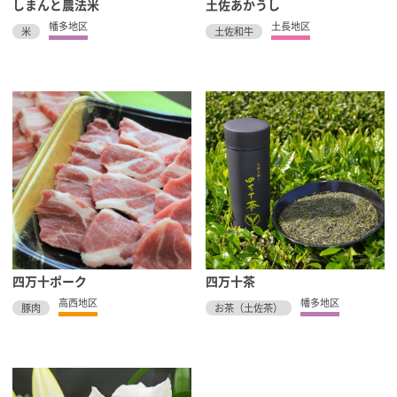
しまんと農法米
土佐あかうし
幡多地区
土長地区
米
土佐和牛
四万十ポーク
四万十茶
高西地区
幡多地区
豚肉
お茶（土佐茶）