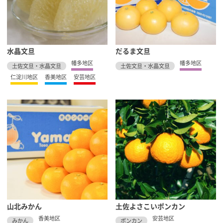
水晶文旦
だるま文旦
幡多地区
幡多地区
土佐文旦・水晶文旦
土佐文旦・水晶文旦
仁淀川地区
香美地区
安芸地区
山北みかん
土佐よさこいポンカン
香美地区
安芸地区
みかん
ポンカン