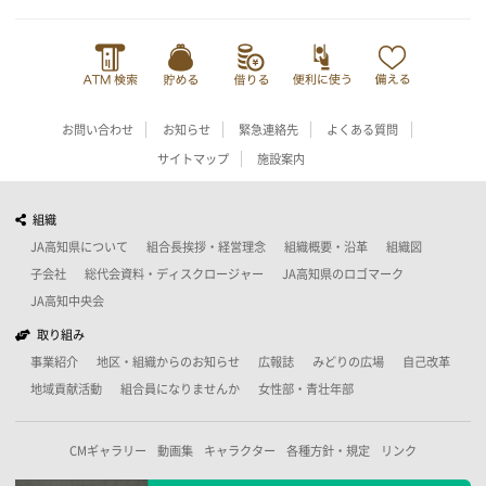
お問い合わせ
お知らせ
緊急連絡先
よくある質問
サイトマップ
施設案内
組織
JA高知県について
組合長挨拶・経営理念
組織概要・沿革
組織図
子会社
総代会資料・ディスクロージャー
JA高知県のロゴマーク
JA高知中央会
取り組み
事業紹介
地区・組織からのお知らせ
広報誌
みどりの広場
自己改革
地域貢献活動
組合員になりませんか
女性部・青壮年部
CMギャラリー
動画集
キャラクター
各種方針・規定
リンク