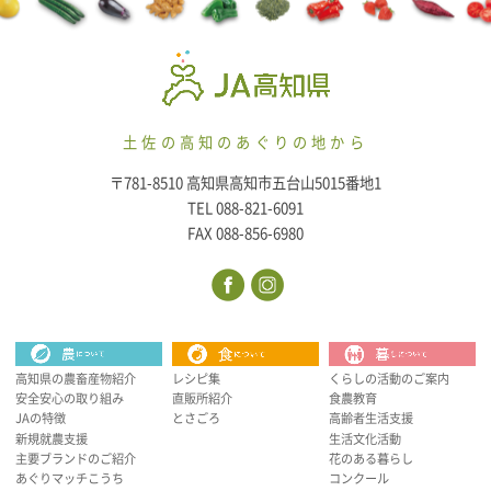
土佐の高知のあぐりの地から
〒781-8510 高知県高知市五台山5015番地1
TEL 088-821-6091
FAX 088-856-6980
高知県の農畜産物紹介
レシピ集
くらしの活動のご案内
安全安心の取り組み
直販所紹介
食農教育
JAの特徴
とさごろ
高齢者生活支援
新規就農支援
生活文化活動
主要ブランドのご紹介
花のある暮らし
あぐりマッチこうち
コンクール