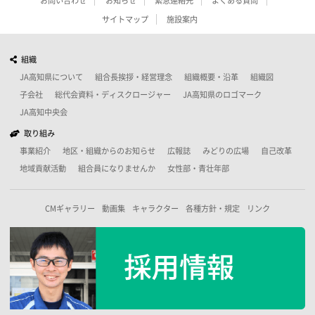
お問い合わせ
お知らせ
緊急連絡先
よくある質問
サイトマップ
施設案内
組織
JA高知県について
組合長挨拶・経営理念
組織概要・沿革
組織図
子会社
総代会資料・ディスクロージャー
JA高知県のロゴマーク
JA高知中央会
取り組み
事業紹介
地区・組織からのお知らせ
広報誌
みどりの広場
自己改革
地域貢献活動
組合員になりませんか
女性部・青壮年部
CMギャラリー
動画集
キャラクター
各種方針・規定
リンク