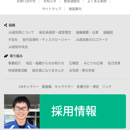
お問い合わせ
お知らせ
緊急連絡先
よくある質問
サイトマップ
施設案内
組織
JA高知県について
組合長挨拶・経営理念
組織概要・沿革
組織図
子会社
総代会資料・ディスクロージャー
JA高知県のロゴマーク
JA高知中央会
取り組み
事業紹介
地区・組織からのお知らせ
広報誌
みどりの広場
自己改革
地域貢献活動
組合員になりませんか
女性部・青壮年部
CMギャラリー
動画集
キャラクター
各種方針・規定
リンク