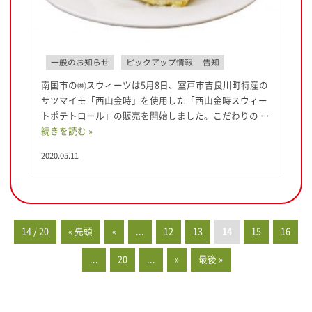
一般のお知らせ
ピックアップ情報
告知
南国市の㈱スウィーツは5月8日、室戸市吉良川町特産の
サツマイモ「西山金時」を使用した「西山金時スウィー
トポテトロール」の販売を開始しました。こだわりの …
続きを読む »
2020.05.11
14 / 20
« 先頭
«
...
12
13
14
15
16
...
20
...
»
最後 »