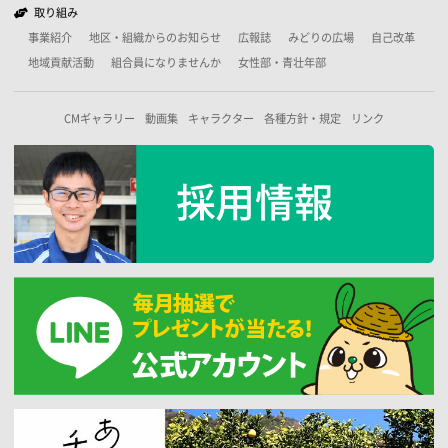
取り組み
事業紹介
地区・組織からのお知らせ
広報誌
みどりの広場
自己改革
地域貢献活動
組合員になりませんか
女性部・青壮年部
CMギャラリー
動画集
キャラクター
各種方針・規定
リンク