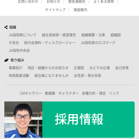
お問い合わせ
お知らせ
緊急連絡先
よくある質問
サイトマップ
施設案内
組織
JA高知県について
組合長挨拶・経営理念
組織概要・沿革
組織図
子会社
総代会資料・ディスクロージャー
JA高知県のロゴマーク
JA高知中央会
取り組み
事業紹介
地区・組織からのお知らせ
広報誌
みどりの広場
自己改革
地域貢献活動
組合員になりませんか
女性部・青壮年部
CMギャラリー
動画集
キャラクター
各種方針・規定
リンク