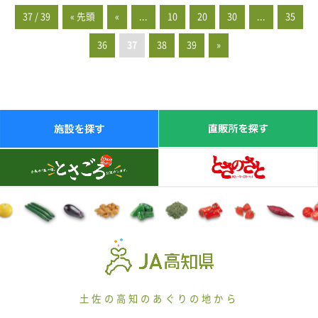
37 / 39
« 先頭
«
...
10
20
30
...
35
36
37
38
39
»
土佐の高知のあぐりの地から