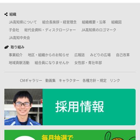
組織
JA高知県について
組合長挨拶・経営理念
組織概要・沿革
組織図
子会社
総代会資料・ディスクロージャー
JA高知県のロゴマーク
JA高知中央会
取り組み
事業紹介
地区・組織からのお知らせ
広報誌
みどりの広場
自己改革
地域貢献活動
組合員になりませんか
女性部・青壮年部
CMギャラリー
動画集
キャラクター
各種方針・規定
リンク