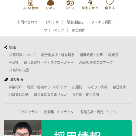
お問い合わせ
お知らせ
緊急連絡先
よくある質問
サイトマップ
施設案内
組織
JA高知県について
組合長挨拶・経営理念
組織概要・沿革
組織図
子会社
総代会資料・ディスクロージャー
JA高知県のロゴマーク
JA高知中央会
取り組み
事業紹介
地区・組織からのお知らせ
広報誌
みどりの広場
自己改革
地域貢献活動
組合員になりませんか
女性部・青壮年部
CMギャラリー
動画集
キャラクター
各種方針・規定
リンク