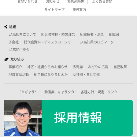
お問い合わせ
お知らせ
緊急連絡先
よくある質問
サイトマップ
施設案内
組織
JA高知県について
組合長挨拶・経営理念
組織概要・沿革
組織図
子会社
総代会資料・ディスクロージャー
JA高知県のロゴマーク
JA高知中央会
取り組み
事業紹介
地区・組織からのお知らせ
広報誌
みどりの広場
自己改革
地域貢献活動
組合員になりませんか
女性部・青壮年部
CMギャラリー
動画集
キャラクター
各種方針・規定
リンク