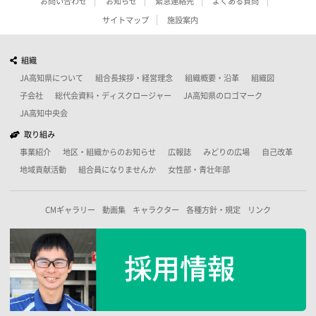
お問い合わせ
お知らせ
緊急連絡先
よくある質問
サイトマップ
施設案内
組織
JA高知県について
組合長挨拶・経営理念
組織概要・沿革
組織図
子会社
総代会資料・ディスクロージャー
JA高知県のロゴマーク
JA高知中央会
取り組み
事業紹介
地区・組織からのお知らせ
広報誌
みどりの広場
自己改革
地域貢献活動
組合員になりませんか
女性部・青壮年部
CMギャラリー
動画集
キャラクター
各種方針・規定
リンク