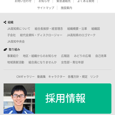
お問い合わせ
お知らせ
緊急連絡先
よくある質問
サイトマップ
施設案内
組織
JA高知県について
組合長挨拶・経営理念
組織概要・沿革
組織図
子会社
総代会資料・ディスクロージャー
JA高知県のロゴマーク
JA高知中央会
取り組み
事業紹介
地区・組織からのお知らせ
広報誌
みどりの広場
自己改革
地域貢献活動
組合員になりませんか
女性部・青壮年部
CMギャラリー
動画集
キャラクター
各種方針・規定
リンク