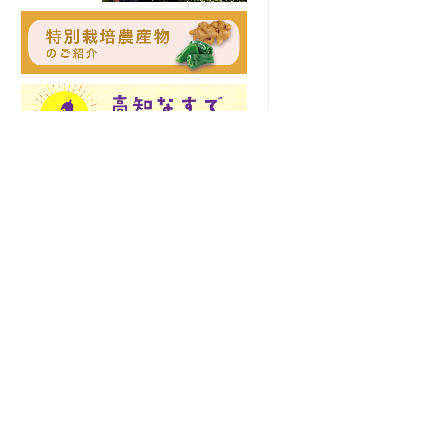
土佐の高知のあぐりの地から
〒781-8510 高知県高知市五台山5015番
お知らせ
地1
TEL 088-821-6091
緊急連絡先