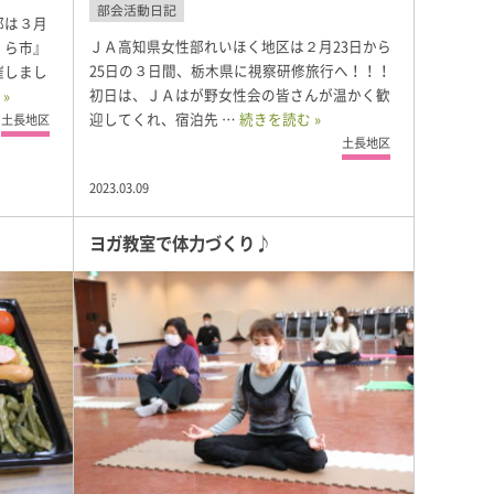
部会活動日記
部は３月
ＪＡ高知県女性部れいほく地区は２月23日から
くら市』
25日の３日間、栃木県に視察研修旅行へ！！！
催しまし
初日は、ＪＡはが野女性会の皆さんが温かく歓
»
迎してくれ、宿泊先 …
続きを読む »
土長地区
土長地区
2023.03.09
ヨガ教室で体力づくり♪