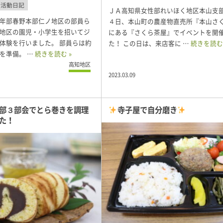
会活動日記
ＪＡ高知県女性部れいほく地区本山支
年部春野本部仁ノ地区の部員ら
４日、本山町の農産物直売所『本山さ
地区の園児・小学生を招いてジ
にある『さくら茶屋』でイベントを開
体験を行いました。 部員らは約
た！ この日は、来店客に …
続きを読む 
を準備。 …
続きを読む »
高知地区
2023.03.09
部３部会でとら巻きを調理
寺子屋で自分磨き
た！