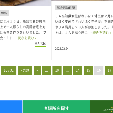
部会活動日記
報告
ＪＡ高知県女性部れいほく地区は２月1
は２月１６日、高知市春野町内
いほく支所で『れいほく寺子屋』を開
上で一人暮らしの高齢者宅を対
やＪＡ職員ら２８人が参加しました。 
とら巻き作りを行いました。 フ
トは、ＪＡを拠り所に …
続きを読む »
会・ミド …
続きを読む »
高知地区
2023.02.24
16 / 32
« 先頭
«
...
10
...
14
15
16
17