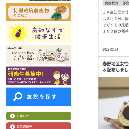
食農教育
部
ＪＡ高知県青壮
は３月５日、同
ャガイモの定植
１００個の種芋
2023.03.24
春野地区女性
＆配布しまし
お知らせ
緊急連絡先