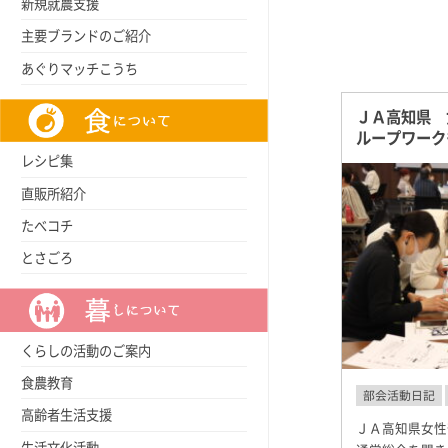
新規就農支援
主要ブランドのご紹介
あぐりマッチこうち
ＪＡ高知県 
ループワーク
レシピ集
直販所紹介
たべコチ
とさごろ
くらしの活動のご案内
食農教育
部会活動日記
高齢者生活支援
ＪＡ高知県女性
生活文化活動