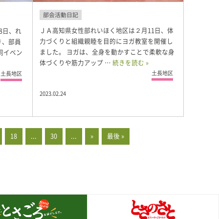
部会活動日記
ＪＡ高知県女性部れいほく地区は２月11日、体
8日、れ
力づくりと組織親睦を目的にヨガ教室を開催し
き、部員
ました。 ヨガは、全身を動かすことで柔軟な身
同イベン
体づくりや筋力アップ …
続きを読む »
土長地区
土長地区
2023.02.24
18
...
30
...
»
最後 »