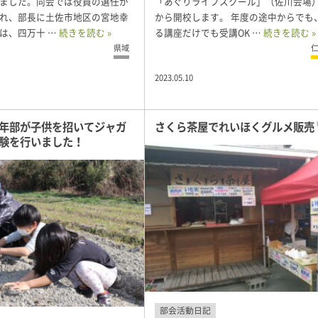
ました。同会では役員の選任が
「あぐりライフスクール」（佐川会場
れ、部長に土佐市地区の宮地幸
から開校します。 年度の途中からでも
は、四万十 …
続きを読む »
る講座だけでも受講OK …
続きを読む »
県域
2023.05.10
年部が子供を招いてジャガ
さくら茶屋でれいほくグルメ販売
験を行いました！
部会活動日記