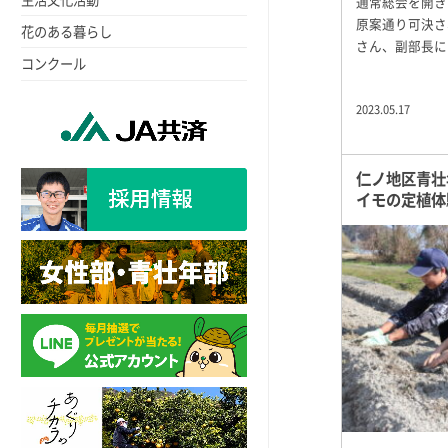
通常総会を開き
原案通り可決さ
花のある暮らし
さん、副部長に
コンクール
2023.05.17
仁ノ地区青壮
イモの定植体