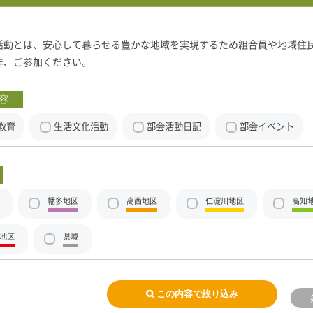
活動とは、安心して暮らせる豊かな地域を実現するため組合員や地域住
非、ご参加ください。
容
教育
生活文化活動
部会活動日記
部会イベント
幡多地区
高西地区
仁淀川地区
高知
地区
県域