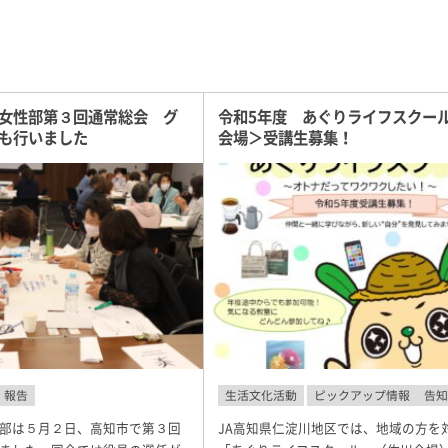
女性部第３回通常総会 グ
令和5年度 あぐりライフスクー
も行いました
会場＞受講生募集！
報告
生活文化活動
ピックアップ情報
告
部は５月２日、高知市で第３回
JA高知県仁淀川地区では、地域の方を