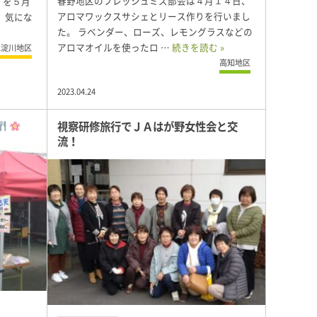
春野地区のフレッシュミズ部会は４月１４日、
）を５月
アロマワックスサシェとリース作りを行いまし
、気にな
た。 ラベンダー、ローズ、レモングラスなどの
アロマオイルを使ったロ …
続きを読む »
仁淀川地区
高知地区
2023.04.24
視察研修旅行でＪＡはが野女性会と交
流！