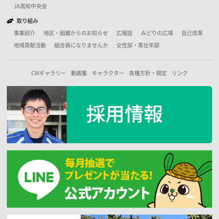
JA高知中央会
取り組み
事業紹介
地区・組織からのお知らせ
広報誌
みどりの広場
自己改革
地域貢献活動
組合員になりませんか
女性部・青壮年部
CMギャラリー
動画集
キャラクター
各種方針・規定
リンク