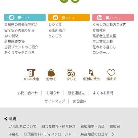
高知県の農畜産物紹介
レシピ集
くらしの活動のご案内
安全安心の取り組み
直販所紹介
食農教育
JAの特徴
とさごろ
高齢者生活支援
新規就農支援
生活文化活動
主要ブランドのご紹介
花のある暮らし
あぐりマッチこうち
コンクール
お問い合わせ
お知らせ
緊急連絡先
よくある質問
サイトマップ
施設案内
組織
JA高知県について
組合長挨拶・経営理念
組織概要・沿革
組織図
子会社
総代会資料・ディスクロージャー
JA高知県のロゴマーク