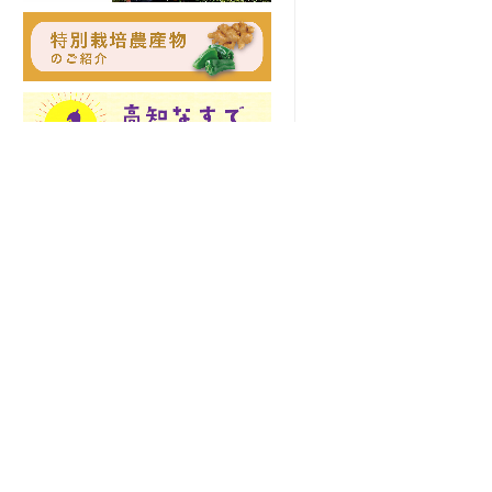
土佐の高知のあぐりの地から
〒781-8510 高知県高知市五台山5015番
お知らせ
地1
TEL 088-821-6091
緊急連絡先