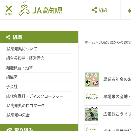
組織
組織
ホーム
>
JA高知県からのお
JA高知県について
組合長挨拶・経営理念
組織概要・沿革
組織図
農業者年金の
子会社
総代会資料・ディスクロージャー
早場米の産地
JA高知県のロゴマーク
広報誌こうぐ
JA高知中央会
取り組み