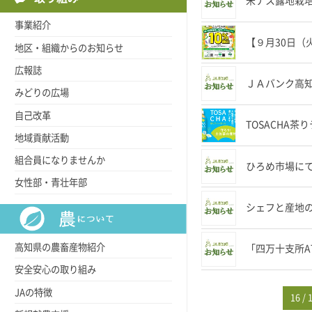
米ナス露地栽培
事業紹介
【９月30日（
地区・組織からのお知らせ
広報誌
ＪＡバンク高
みどりの広場
自己改革
TOSACHA
地域貢献活動
組合員になりませんか
ひろめ市場に
女性部・青壮年部
シェフと産地
高知県の農畜産物紹介
「四万十支所A
安全安心の取り組み
JAの特徴
16 / 