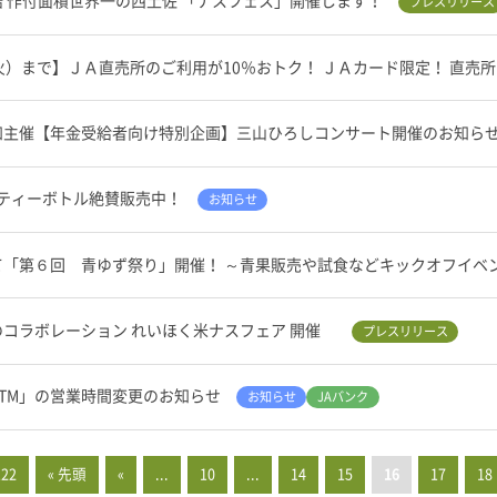
 作付面積世界一の西土佐 「ナスフェス」開催します！
プレスリリース
火）まで】ＪＡ直売所のご利用が10％おトク！ ＪＡカード限定！ 直売
知主催【年金受給者向け特別企画】三山ひろしコンサート開催のお知ら
茶りティーボトル絶賛販売中！
お知らせ
て「第６回 青ゆず祭り」開催！ ～青果販売や試食などキックオフイベ
のコラボレーション れいほく米ナスフェア 開催
プレスリリース
TM」の営業時間変更のお知らせ
お知らせ
JAバンク
122
« 先頭
«
...
10
...
14
15
16
17
18