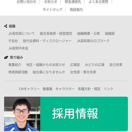
お問い合わせ
お知らせ
緊急連絡先
よくある質問
サイトマップ
施設案内
組織
JA高知県について
組合長挨拶・経営理念
組織概要・沿革
組織図
子会社
総代会資料・ディスクロージャー
JA高知県のロゴマーク
JA高知中央会
取り組み
事業紹介
地区・組織からのお知らせ
広報誌
みどりの広場
自己改革
地域貢献活動
組合員になりませんか
女性部・青壮年部
CMギャラリー
動画集
キャラクター
各種方針・規定
リンク