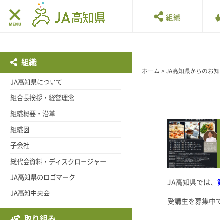
組織
組織
ホーム
>
JA高知県からのお
JA高知県について
組合長挨拶・経営理念
組織概要・沿革
組織図
子会社
総代会資料・ディスクロージャー
JA高知県のロゴマーク
JA高知県では、
JA高知中央会
受講生を募集中
取り組み