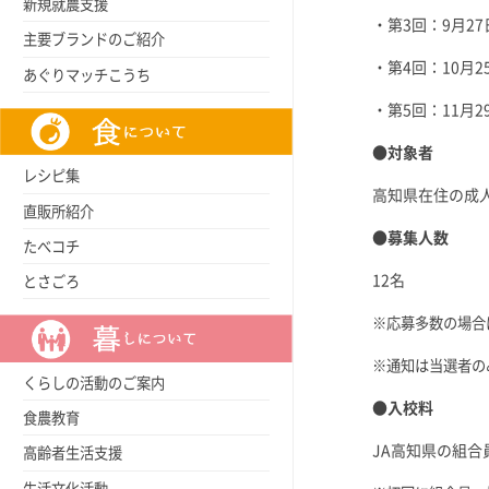
新規就農支援
・第3回：9月2
主要ブランドのご紹介
・第4回：10月
あぐりマッチこうち
・第5回：11月
●対象者
レシピ集
高知県在住の成
直販所紹介
●募集人数
たべコチ
12名
とさごろ
※応募多数の場合
※通知は当選者の
くらしの活動のご案内
●入校料
食農教育
JA高知県の組合員
高齢者生活支援
生活文化活動