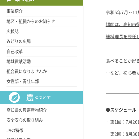
事業紹介
令和5年7月～1
地区・組織からのお知らせ
講師は、高知市
広報誌
総料理長を歴任
みどりの広場
自己改革
食べることが好
地域貢献活動
組合員になりませんか
…など、初心者
女性部・青壮年部
●スケジュール
高知県の農畜産物紹介
安全安心の取り組み
・第1回：7月2
JAの特徴
・第2回：8月3