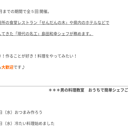
1月までの期間で全５回 開催。
役所の食堂レストラン「せんだんの木」や県内のホテルなどで
してきた「現代の名工」島田和幸シェフが務めます。
き！作ることが好き！料理をやってみたい！
も
大歓迎
です♪
＊＊＊男の料理教室 おうちで簡単シェフ
6日（水）おつまみ作ろう
0日（水）冷たい料理始めました