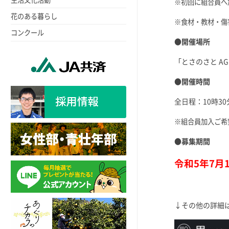
※初回に組合員へ
花のある暮らし
※食材・教材・傷
コンクール
●開催場所
「とさのさと AG
●開催時間
全日程：10時30
※組合員加入ご希
●募集期間
令和5年7月
↓その他の詳細