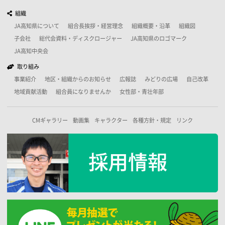
組織
JA高知県について
組合長挨拶・経営理念
組織概要・沿革
組織図
子会社
総代会資料・ディスクロージャー
JA高知県のロゴマーク
JA高知中央会
取り組み
事業紹介
地区・組織からのお知らせ
広報誌
みどりの広場
自己改革
地域貢献活動
組合員になりませんか
女性部・青壮年部
CMギャラリー
動画集
キャラクター
各種方針・規定
リンク