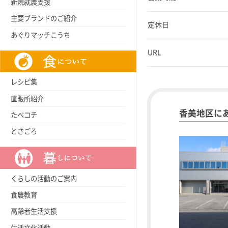
新規就農支援
主要ブランドのご紹介
定休日
あぐりマッチこうち
URL
レシピ集
直販所紹介
香美地区に
たべコチ
とさごろ
くらしの活動のご案内
食農教育
高齢者生活支援
生活文化活動