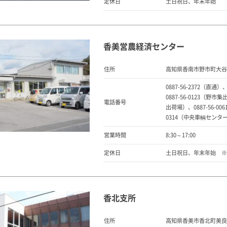
定休日
土日祝日、年末年始
香美営農経済センター
住所
高知県香南市野市町大谷
0887-56-2372（直通）
0887-56-0123（野市集
電話番号
出荷場）、0887-56-00
0314（中央車輌センタ
営業時間
8:30～17:00
定休日
土日祝日、年末年始 ※
香北支所
住所
高知県香美市香北町美良布