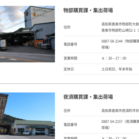
物部購買課・集出荷場
高知県香美市物部町大栃1
住所
香美市物部町山崎52-1
0887-58-2144（物部購
電話番号
荷場）
営業時間
８：30～17：00
定休日
土日祝日、年末年始
夜須購買課・集出荷場
住所
高知県香南市夜須町坪井4
0887-54-2157（夜須購
電話番号
荷場）
営業時間
８：30～17：00