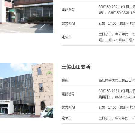
0887-59-2321（信用共
電話番号
課）、0887-59-354
営業時間
8:30～17:00（信用・共済窓
土日祝日、年末年始 ※
定休日
曜、11月～３月は日曜
土佐山田支所
住所
高知県香美市土佐山田町百
0887-53-2155（信用共
電話番号
購買課）、0887-53-4
営業時間
8:30～17:00（信用・共済窓
定休日
土日祝日、年末年始 ※