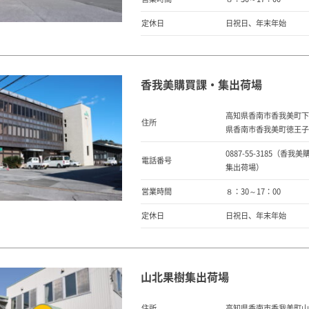
定休日
日祝日、年末年始
香我美購買課・集出荷場
高知県香南市香我美町下
住所
県香南市香我美町徳王子1
0887-55-3185（香我美
電話番号
集出荷場）
営業時間
８：30～17：00
定休日
日祝日、年末年始
山北果樹集出荷場
住所
高知県香南市香我美町山北