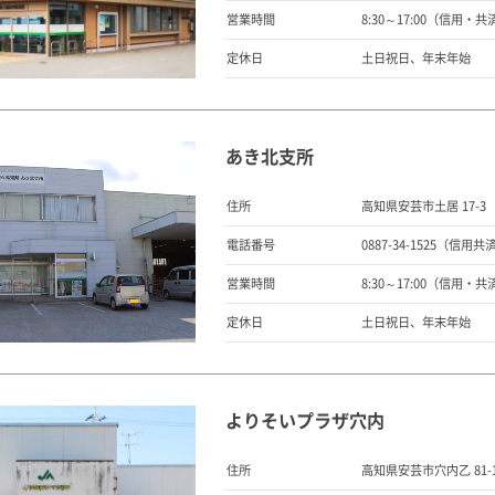
営業時間
8:30～17:00（信用・共済窓
定休日
土日祝日、年末年始
あき北支所
住所
高知県安芸市土居 17-3
電話番号
0887-34-1525（信用共
営業時間
8:30～17:00（信用・共済窓
定休日
土日祝日、年末年始
よりそいプラザ穴内
住所
高知県安芸市穴内乙 81-