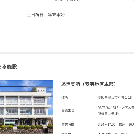
土日祝日、年末年始
ある施設
あき支所（安芸地区本部）
住所
高知県安芸市幸町 1-16
0887-34-1515（地区本
電話番号
所信用共済課）
営業時間
8:30～17:00（信用・共済