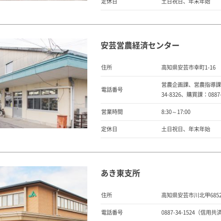
定休日
土日祝日、年末年始
安芸営農経済センター
住所
高知県安芸市幸町1-16
営農企画課、営農指導課：08
電話番号
34-8326、購買課：0887-
営業時間
8:30～17:00
定休日
土日祝日、年末年始
あき東支所
住所
高知県安芸市川北甲685
電話番号
0887-34-1524（信用共