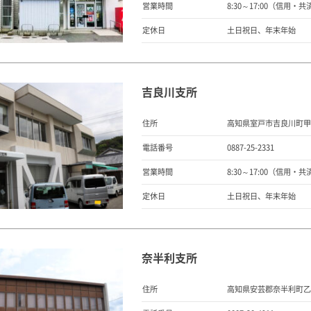
営業時間
8:30～17:00（信用・共済窓
定休日
土日祝日、年末年始
吉良川支所
住所
高知県室戸市吉良川町甲 2
電話番号
0887-25-2331
営業時間
8:30～17:00（信用・共済窓
定休日
土日祝日、年末年始
奈半利支所
住所
高知県安芸郡奈半利町乙 1