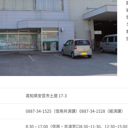
高知県安芸市土居 17-3
0887-34-1525（信用共済課）0887-34-1528（経済課）
8:30～17:00（信用・共済窓口8:30~11:30、12:30~15:0