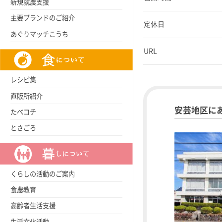
新規就農支援
主要ブランドのご紹介
定休日
あぐりマッチこうち
URL
レシピ集
直販所紹介
安芸地区に
たべコチ
とさごろ
くらしの活動のご案内
食農教育
高齢者生活支援
生活文化活動