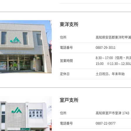
東洋支所
住所
高知県安芸郡東洋町甲浦 3
電話番号
0887-29-3011
8:30～17:00（信用・共済
営業時間
15:00 ※11:30～1
定休日
土日祝日、年末年始
室戸支所
住所
高知県室戸市室津 1743
電話番号
0887-22-0077