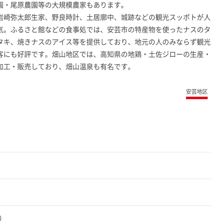
園・尾原農園等の大規模農家もあります。
岩崎弥太郎生家、野良時計、土居廓中、城跡などの観光スッポトが人
気。ふるさと館などの食事処では、安芸市の特産物を使ったナスのタ
タキ、焼きナスのアイス等を提供しており、地元の人のみならず観光
客にも好評です。畑山地区では、高知県の地鶏・土佐ジローの生産・
加工・販売しており、畑山温泉も有名です。
安芸地区
0）