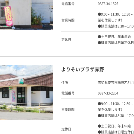
電話番号
0887-34-1526
●9:00～11:30、12:30
営業時間
業を休業します）
●購買店舗は8:30～17:0
●土日祝日、年末年始
定休日
●購買店舗は日曜定休日
よりそいプラザ赤野
住所
高知県安芸市赤野乙31-1
電話番号
0887-33-2204
●9:00～11:30、12:30
営業時間
業を休業します）
●購買店舗は8:30～17:0
●土日祝日、年末年始
定休日
●購買店舗は日曜定休日