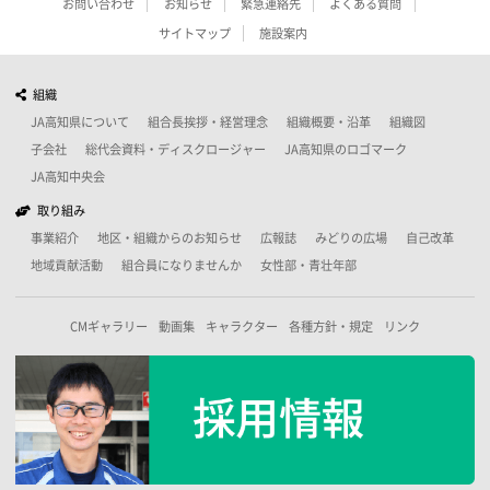
お問い合わせ
お知らせ
緊急連絡先
よくある質問
サイトマップ
施設案内
組織
JA高知県について
組合長挨拶・経営理念
組織概要・沿革
組織図
子会社
総代会資料・ディスクロージャー
JA高知県のロゴマーク
JA高知中央会
取り組み
事業紹介
地区・組織からのお知らせ
広報誌
みどりの広場
自己改革
地域貢献活動
組合員になりませんか
女性部・青壮年部
CMギャラリー
動画集
キャラクター
各種方針・規定
リンク