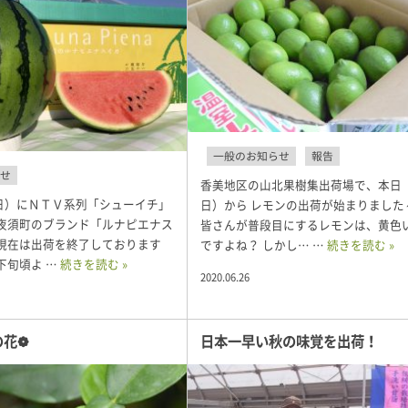
一般のお知らせ
報告
せ
香美地区の山北果樹集出荷場で、本日（
日）にＮＴＶ系列「シューイチ」
日）から レモンの出荷が始まりました
 夜須町のブランド「ルナピエナス
皆さんが普段目にするレモンは、黄色
月現在は出荷を終了しております
ですよね？ しかし… …
続きを読む »
下旬頃よ …
続きを読む »
2020.06.26
の花❁
日本一早い秋の味覚を出荷！