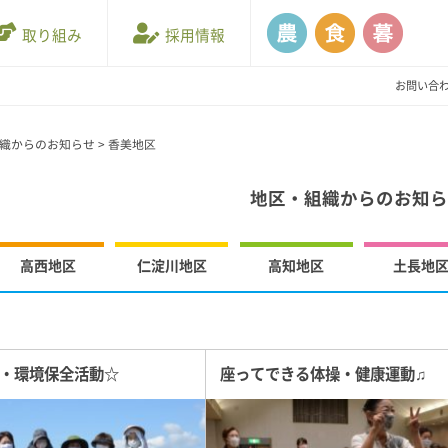
取り組み
採用情報
お問い合
織からのお知らせ
>
香美地区
地区・組織からのお知
高西地区
仁淀川地区
高知地区
土長地
環・環境保全活動☆
座ってできる体操・健康運動♫