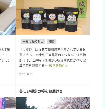
一般のお知らせ
報告
「大抜茶」は香美市物部町で生産されているお
6月26
茶で かつての土佐三大銘茶の１つなんです!! 物
～！！
部町は、江戸時代後期から明治時代にかけて 全
いレモン
域で茶を栽培する …
続きを読む »
2020.06.16
美しい頓定の桜をお届け✿