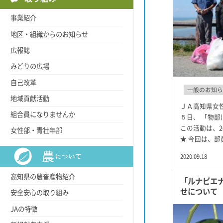
事業紹介
地区・組織からのお知らせ
広報誌
みどりの広場
自己改革
一般のお知ら
地域貢献活動
ＪＡ高知県女
組合員になりませんか
５日、 「物
この活動は、2
女性部・青壮年部
★ 今回は、部
2020.09.18
高知県の農畜産物紹介
「ルナピエ
せについて
安全安心の取り組み
JAの特徴