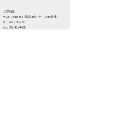
JA高知県
〒781-8510 高知県高知市五台山5015番地1
tel: 088-821-6091
fax: 088-856-6980
外部リンク
土佐の高知のあぐりの地から
〒781-8510 高知県高知市五台山5015番
地1
TEL 088-821-6091