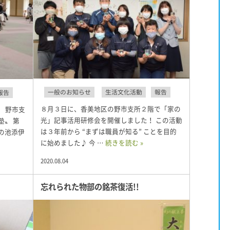
一般のお知らせ
生活文化活動
報告
報告
８月３日に、香美地区の野市支所２階で「家の
、 野市支
光」記事活用研修会を開催しました！ この活動
塾〟 第
は３年前から “まずは職員が知る” ことを目的
の池添伊
に始めました♪ 今 …
続きを読む »
2020.08.04
忘れられた物部の銘茶復活!!