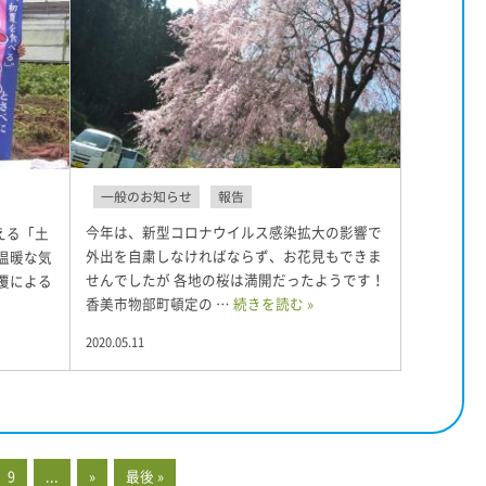
一般のお知らせ
報告
今年は、新型コロナウイルス感染拡大の影響で
える「土
外出を自粛しなければならず、お花見もできま
温暖な気
せんでしたが 各地の桜は満開だったようです！
覆による
香美市物部町頓定の …
続きを読む »
2020.05.11
9
...
»
最後 »