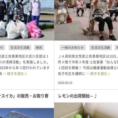
せ
生活文化活動
報告
一般のお知らせ
生活文化活動
性部土佐香美地区の吉川支部は１
ＪＡ高知県女性部土佐香美地区は10日
部川の清掃活動」を実施しました。
所２階で令和２年度 土佐香美〝おんな
003年から年３回行われています
１回目を開催！ 今回は健康運動指導士
員 …
続きを読む »
佐子先生を講師に …
続きを読む »
2020.09.10
ナスイカ」の販売・お取り寄
レモンの出荷開始～♪