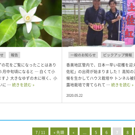
せ
報告
一般のお知らせ
ピックアップ情報
ずの花をご覧になったことはあり
香美地区管内で、日本一早い収穫を迎
５月中旬頃になると … 白くて小
佐紅」の出荷が始まりました！ 高知の
ます♪ 大きなゆずの木に咲く、小
候を生かしてハウス栽培や トンネル被
いに …
続きを読む »
露地栽培で育てられて …
続きを読む »
2020.05.22
7 / 11
« 先頭
«
...
5
6
7
8