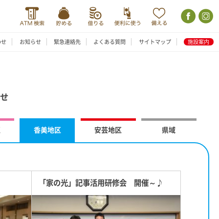
わせ
お知らせ
緊急連絡先
よくある質問
サイトマップ
施設案内
らせ
区
香美地区
安芸地区
県域
「家の光」記事活用研修会 開催～♪