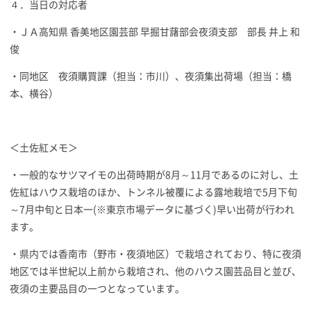
４．当日の対応者
・ＪＡ高知県 香美地区園芸部 早掘甘藷部会夜須支部 部長 井上 和
俊
・同地区 夜須購買課（担当：市川）、夜須集出荷場（担当：橋
本、横谷）
＜土佐紅メモ＞
・一般的なサツマイモの出荷時期が8月～11月であるのに対し、土
佐紅はハウス栽培のほか、トンネル被覆による露地栽培で5月下旬
～7月中旬と日本一(※東京市場データに基づく)早い出荷が行われ
ます。
・県内では香南市（野市・夜須地区）で栽培されており、特に夜須
地区では半世紀以上前から栽培され、他のハウス園芸品目と並び、
夜須の主要品目の一つとなっています。