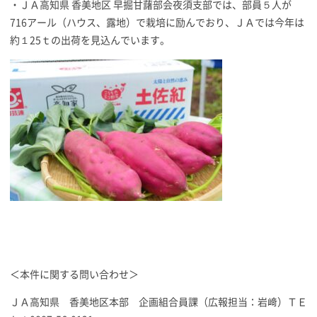
・ＪＡ高知県 香美地区 早掘甘藷部会夜須支部では、部員５人が
716アール（ハウス、露地）で栽培に励んでおり、ＪＡでは今年は
約１25ｔの出荷を見込んでいます。
＜本件に関する問い合わせ＞
ＪＡ高知県 香美地区本部 企画組合員課（広報担当：岩﨑）ＴＥ