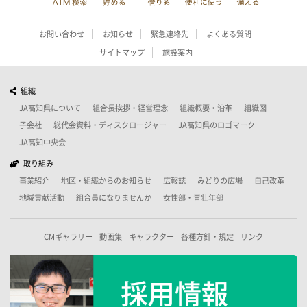
お問い合わせ
お知らせ
緊急連絡先
よくある質問
サイトマップ
施設案内
組織
JA高知県について
組合長挨拶・経営理念
組織概要・沿革
組織図
子会社
総代会資料・ディスクロージャー
JA高知県のロゴマーク
JA高知中央会
取り組み
事業紹介
地区・組織からのお知らせ
広報誌
みどりの広場
自己改革
地域貢献活動
組合員になりませんか
女性部・青壮年部
CMギャラリー
動画集
キャラクター
各種方針・規定
リンク