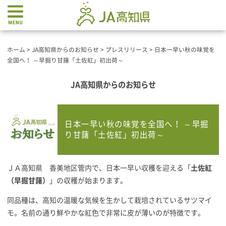
ホーム
>
JA高知県からのお知らせ
>
プレスリリース
>
日本一早い秋の味覚を
全国へ！ ～早掘り甘藷「土佐紅」初出荷～
JA高知県からのお知らせ
日本一早い秋の味覚を全国へ！ ～早掘
り甘藷「土佐紅」初出荷～
ＪＡ高知県 香美地区管内で、日本一早い収穫を迎える「
土佐紅
（早
掘
甘藷）
」の収穫が始まります。
同品種は、高知の温暖な気候を生かして栽培されているサツマイ
モ。名前の通り鮮やかな紅色で非常に皮が薄いのが特徴です。