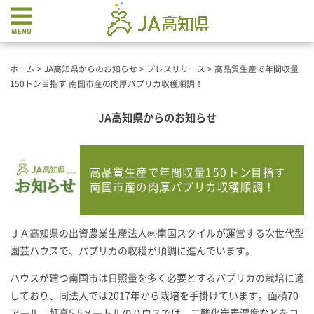
ホーム
>
JA高知県からのお知らせ
>
プレスリリース
>
高品質生産で年間収量
150トン目指す 南国市産の肉厚パプリカ収穫順調！
JA高知県からのお知らせ
高品質生産で年間収量150トン目指す
南国市産の肉厚パプリカ収穫順調！
ＪＡ高知県の出資農業生産法人㈱南国スタイルが運営する次世代型
園芸ハウスで、パプリカの収穫が順調に進んでいます。
ハウスが建つ南国市は日照量を多く必要とするパプリカの栽培に適
しており、同法人では2017年から栽培を手掛けています。面積70
アール、軒高5.5メートルのハウスでは、二酸化炭素濃度などをコ