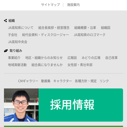
サイトマップ
施設案内
組織
JA高知県について
組合長挨拶・経営理念
組織概要・沿革
組織図
子会社
総代会資料・ディスクロージャー
JA高知県のロゴマーク
JA高知中央会
取り組み
事業紹介
地区・組織からのお知らせ
広報誌
みどりの広場
自己改革
地域貢献活動
組合員になりませんか
女性部・青壮年部
CMギャラリー
動画集
キャラクター
各種方針・規定
リンク