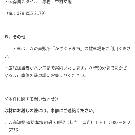
・㈱南国スタイル 専務 中村文隆
（℡：088-855-3179）
５．その他
・車はＪＡの直販所『かざぐるま市』の駐車場をご利用くださ
い。
・広報担当者がハウスまで案内いたします。８時50分までにかざ
ぐるま市南側の駐車場にお集まりください。
＜本件に関する問い合わせ＞
取材にお越しの際には、事前にご連絡ください。
ＪＡ高知県 統括本部 組織広報課（担当：森光）ＴＥＬ：088－802
－6776