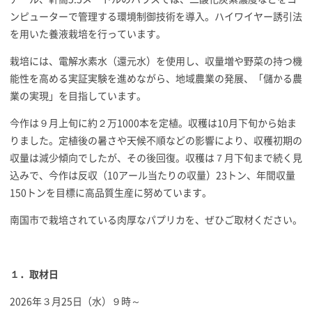
ンピューターで管理する環境制御技術を導入。ハイワイヤー誘引法
を用いた養液栽培を行っています。
栽培には、電解水素水（還元水）を使用し、収量増や野菜の持つ機
能性を高める実証実験を進めながら、地域農業の発展、「儲かる農
業の実現」を目指しています。
今作は９月上旬に約２万1000本を定植。収穫は10月下旬から始ま
りました。定植後の暑さや天候不順などの影響により、収穫初期の
収量は減少傾向でしたが、その後回復。収穫は７月下旬まで続く見
込みで、今作は反収（10アール当たりの収量）23トン、年間収量
150トンを目標に高品質生産に努めています。
南国市で栽培されている肉厚なパプリカを、ぜひご取材ください。
１．取材日
2026年３月25日（水）９時～