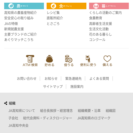
高知県の農畜産物紹介
レシピ集
くらしの活動のご案内
安全安心の取り組み
直販所紹介
食農教育
JAの特徴
とさごろ
高齢者生活支援
新規就農支援
生活文化活動
主要ブランドのご紹介
花のある暮らし
あぐりマッチこうち
コンクール
お問い合わせ
お知らせ
緊急連絡先
よくある質問
サイトマップ
施設案内
組織
JA高知県について
組合長挨拶・経営理念
組織概要・沿革
組織図
子会社
総代会資料・ディスクロージャー
JA高知県のロゴマーク
JA高知中央会