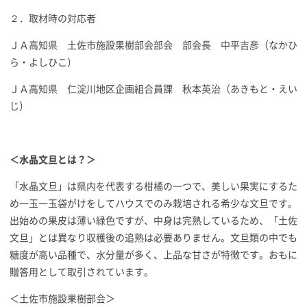
２．取材時の対応者
ＪＡ高知県 土佐市施設果樹部会部会 部会長 中平吉彦（なかひ
ら・よしひこ）
ＪＡ高知県 仁淀川地区企画組合員課 秋本英治（あきもと・えい
じ）
＜水晶文旦とは？＞
「水晶文旦」は県内を代表する柑橘の一つで、美しい果実にするた
め一玉一玉袋がけをしてハウスでのみ栽培される希少な文旦です。
出始めの果皮は薄い緑色ですが、中身は完熟しているため、「土佐
文旦」とは異なり収穫後の追熟は必要ありません。文旦類の中でも
糖度が高い品種で、水分量が多く、上品な甘さが特徴です。おもに
贈答用として取引されています。
＜土佐市施設果樹部会＞