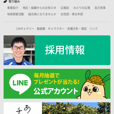
取り組み
事業紹介
地区・組織からのお知らせ
広報誌
みどりの広場
自己改革
地域貢献活動
組合員になりませんか
女性部・青壮年部
CMギャラリー
動画集
キャラクター
各種方針・規定
リンク