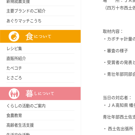
場 所：ＪＡ高
新規就農支援
（四万十市西土佐
主要ブランドのご紹介
あぐりマッチこうち
取材内容：
・カボチャ計量
レシピ集
・審査の様子
直販所紹介
・受賞者の発表
たべコチ
・青壮年部同部
とさごろ
当日の対応者：
・ＪＡ高知県 幡
くらしの活動のご案内
食農教育
青壮年部西土佐
高齢者生活支援
・ 西土佐出張
生活文化活動