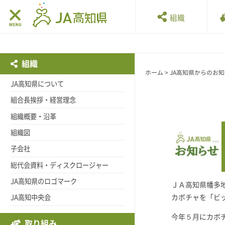
組織
組織
ホーム
>
JA高知県からのお
JA高知県について
組合長挨拶・経営理念
組織概要・沿革
組織図
子会社
総代会資料・ディスクロージャー
JA高知県のロゴマーク
ＪＡ高知県幡多
JA高知中央会
カボチャを「ビ
今年５月にカボ
取り組み