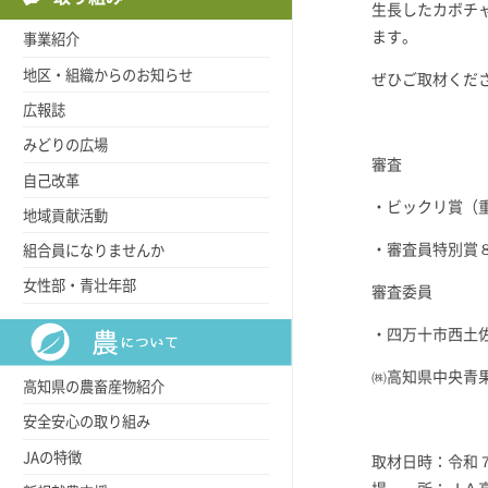
生長したカボチ
ます。
事業紹介
地区・組織からのお知らせ
ぜひご取材くだ
広報誌
みどりの広場
審査
自己改革
・ビックリ賞（
地域貢献活動
・審査員特別賞
組合員になりませんか
女性部・青壮年部
審査委員
・四万十市西土
㈱高知県中央青
高知県の農畜産物紹介
安全安心の取り組み
JAの特徴
取材日時：令和７