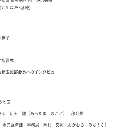
知県 幡多地区 西土佐出張所
江川﨑253番地）
の様子
と授賞式
会新玉誠部会長へのインタビュー
多地区
支部 新玉 誠（あらたま まこと） 部会長
所 販売経済課 事務局：岡村 交将（おかむら みちのぶ）