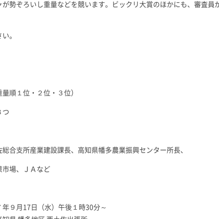
ャが勢ぞろいし重量などを競います。ビックリ大賞のほかにも、審査員
さい。
重量順１位・２位・３位）
８つ
佐総合支所産業建設課長、高知県幡多農業振興センター所長、
果市場、ＪＡなど
年９月17日（水）午後１時30分～