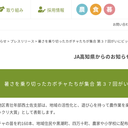
取り組み
採用情報
お問い合
知らせ
>
プレスリリース
>
暑さを乗り切ったカボチャたちが集合 第３７回がいにビ
JA高知県からのお知ら
暑さを乗り切ったカボチャたちが集合 第３７回が
地区青壮年部西土佐支部は、地域の活性化と、遊び心を持って農作業を
ックリ大賞」として表彰します。
チャの苗を約160本、地域住民や黒潮町、四万十町、農家や小学校に配