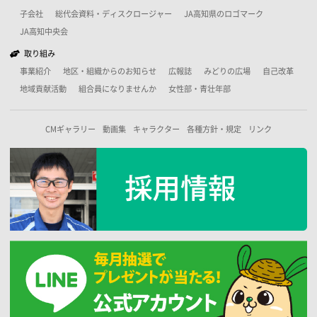
子会社
総代会資料・ディスクロージャー
JA高知県のロゴマーク
JA高知中央会
取り組み
事業紹介
地区・組織からのお知らせ
広報誌
みどりの広場
自己改革
地域貢献活動
組合員になりませんか
女性部・青壮年部
CMギャラリー
動画集
キャラクター
各種方針・規定
リンク