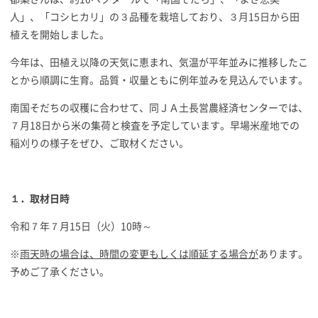
人」、「コシヒカリ」の３品種を栽培しており、３月15日から田
植えを開始しました。
今年は、田植え以降の天気に恵まれ、気温が平年並みに推移したこ
とから順調に生育。品質・収量ともに例年並みを見込んでいます。
南国そだちの収穫に合わせて、同ＪＡ土長営農経済センターでは、
７月18日から米の集荷と検査を予定しています。早場米産地での
稲刈りの様子をぜひ、ご取材ください。
１．取材日時
令和７年７月15日（火）10時～
※
雨天時の場合は、時間の変更もしくは順延する場合が
あります。
予めご了承ください。