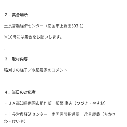
２．集合場所
土長営農経済センター（南国市上野田303-1）
※10時には集合をお願いします。
３．取材内容
稲刈りの様子／水稲農家のコメント
４．当日の対応者
・ＪＡ高知県南国市稲作部 都築 康夫（つづき・やすお）
・土長営農経済センター 南国営農指導課 近澤 慶哉（ちかさ
わ・けいや）