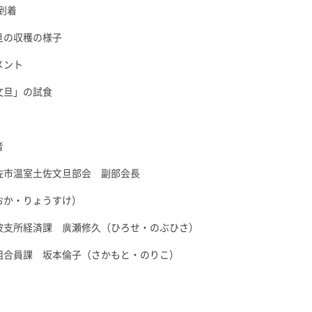
到着
旦の収穫の様子
メント
文旦」の試食
者
佐市温室土佐文旦部会 副部会長
おか・りょうすけ）
波支所経済課 廣瀬修久（ひろせ・のぶひさ）
組合員課 坂本倫子（さかもと・のりこ）