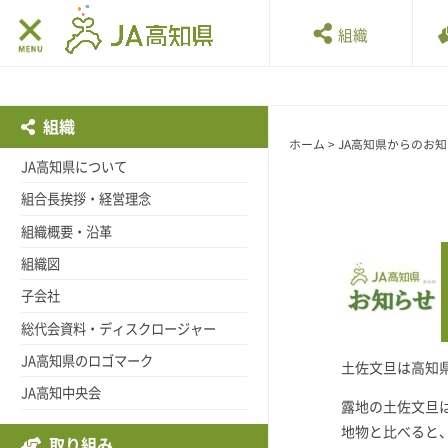
組織
組織
ホーム
>
JA高知県からのお
JA高知県について
組合長挨拶・経営理念
組織概要・沿革
組織図
子会社
総代会資料・ディスクロージャー
JA高知県のロゴマーク
土佐文旦は高知
JA高知中央会
露地の土佐文旦
地物と比べると
取り組み