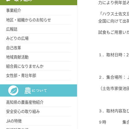
力により例年並
事業紹介
「ハウス土佐文
地区・組織からのお知らせ
全国に向けて出
広報誌
試食もご用意い
みどりの広場
自己改革
１．取材日時：2
地域貢献活動
組合員になりませんか
女性部・青壮年部
２．集合場所：
（土佐市家俊池田
高知県の農畜産物紹介
３．取材内容及
安全安心の取り組み
JAの特徴
９時 集合（