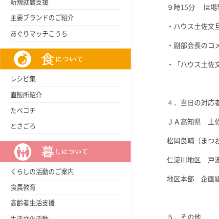
新規就農支援
９時15分 ほ場
主要ブランドのご紹介
・ハウス土佐文
あぐりマッチこうち
・副部会長のコ
・「ハウス土佐
レシピ集
直販所紹介
４．当日の対応
たべコチ
ＪＡ高知県 土
とさごろ
松岡良輔（まつ
仁淀川地区 戸
くらしの活動のご案内
地区本部 企画
食農教育
高齢者生活支援
５．その他
生活文化活動