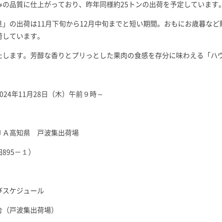
みの品質に仕上がっており、昨年同様約25トンの出荷を予定しています
旦」の出荷は11月下旬から12月中旬までと短い期間。おもにお歳暮な
荷しています。
たします。芳醇な香りとプリっとした果肉の食感を存分に味わえる「ハ
024年11月28日（木）午前９時～
ＪＡ高知県 戸波集出荷場
895－１）
びスケジュール
戸波集出荷場）