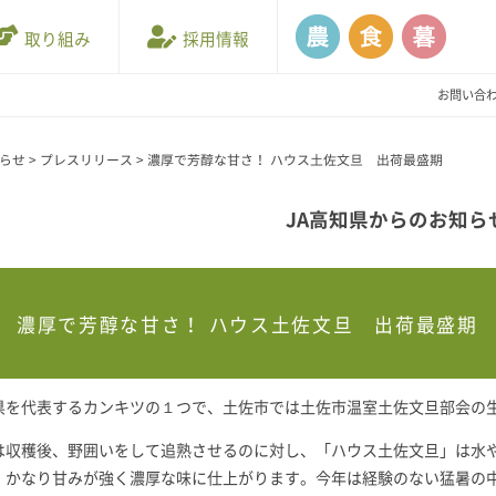
取り組み
採用情報
お問い合
知らせ
>
プレスリリース
>
濃厚で芳醇な甘さ！ ハウス土佐文旦 出荷最盛期
JA高知県からのお知ら
濃厚で芳醇な甘さ！ ハウス土佐文旦 出荷最盛期
県を代表するカンキツの１つで、土佐市では土佐市温室土佐文旦部会の生
は収穫後、野囲いをして追熟させるのに対し、「ハウス土佐文旦」は水
、かなり甘みが強く濃厚な味に仕上がります。今年は経験のない猛暑の