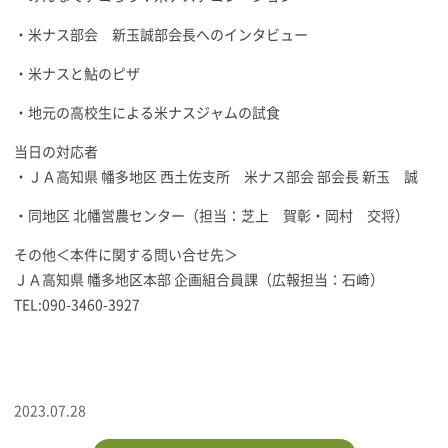
・米ナス部会 新玉誠部会長へのインタビュー
・米ナスと鮎のピザ
・地元の高校生による米ナスジャムの試食
当日の対応者
・ＪＡ高知県 幡多地区 西土佐支所 米ナス部会 部会長 新玉 誠
・同地区 北幡営農センター（担当：芝上 賀彰・岡村 交将）
その他＜本件に関する問い合せ先＞
ＪＡ高知県 幡多地区本部 企画組合員課（広報担当：石﨑）
TEL:090-3460-3927
2023.07.28