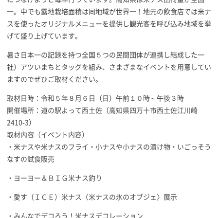
一。中でも露地栽培面積は同地域が世界一！地元の飲食店では米ナ
スを使ったオリジナルメニューを提供し観光客を呼び込み地域を挙
げて盛り上げています。
暑さ日本一の記録を持つ全国５つの民間団体が連携し結成した一
社）アツいまちとタッグを組み、さまざまなイベントを用意してい
ますのでぜひご取材ください。
取材日時：令和５年８月６日（日）午前１０時～午後３時
開催場所：道の駅よって西土佐（高知県四万十市西土佐江川崎
2410-3）
取材内容（イベント内容）
・米ナスや米ナスのフライ・小ナスや小ナスの漬け物・いごっそう
なすの試食販売
・ヨーヨー＆ＢＩＧ米ナス釣り
・愛す（ＩＣＥ）米ナス〈米ナスの氷のオブジェ〉展示
・みんなでデコろう！米ナスデコレーション