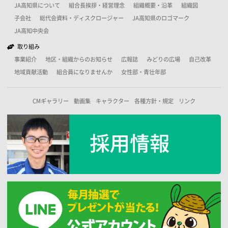
JA高知県について
組合長挨拶・経営理念
組織概要・沿革
組織図
子会社
総代会資料・ディスクロージャー
JA高知県のロゴマーク
JA高知中央会
取り組み
事業紹介
地区・組織からのお知らせ
広報誌
みどりの広場
自己改革
地域貢献活動
組合員になりませんか
女性部・青壮年部
CMギャラリー
動画集
キャラクター
各種方針・規定
リンク