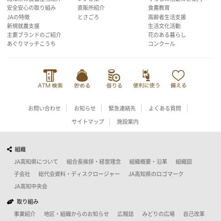
安全安心の取り組み
直販所紹介
食農教育
JAの特徴
とさごろ
高齢者生活支援
新規就農支援
生活文化活動
主要ブランドのご紹介
花のある暮らし
あぐりマッチこうち
コンクール
お問い合わせ
お知らせ
緊急連絡先
よくある質問
サイトマップ
施設案内
組織
JA高知県について
組合長挨拶・経営理念
組織概要・沿革
組織図
子会社
総代会資料・ディスクロージャー
JA高知県のロゴマーク
JA高知中央会
取り組み
事業紹介
地区・組織からのお知らせ
広報誌
みどりの広場
自己改革